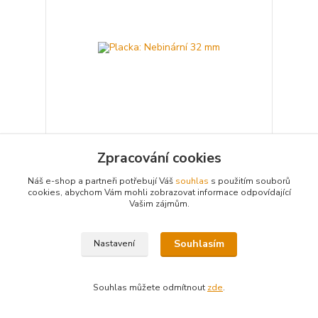
Zpracování cookies
Placka: Nebinární 32 mm
30 Kč
Náš e-shop a partneři potřebují Váš
souhlas
s použitím souborů
Není skladem
/
ks
cookies, abychom Vám mohli zobrazovat informace odpovídající
Detail
Vašim zájmům.
Souhlasím
Nastavení
Souhlas můžete odmítnout
zde
.