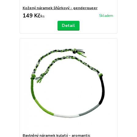
Kožený náramek šňůrkový - genderqueer
149 Kč
Skladem
/
ks
Detail
Bavlněný náramek kulatý - aromantic