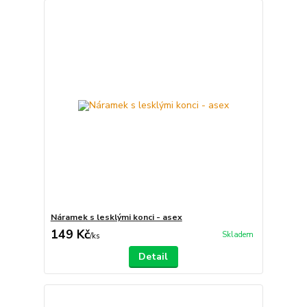
Náramek s lesklými konci - asex
149 Kč
Skladem
/
ks
Detail