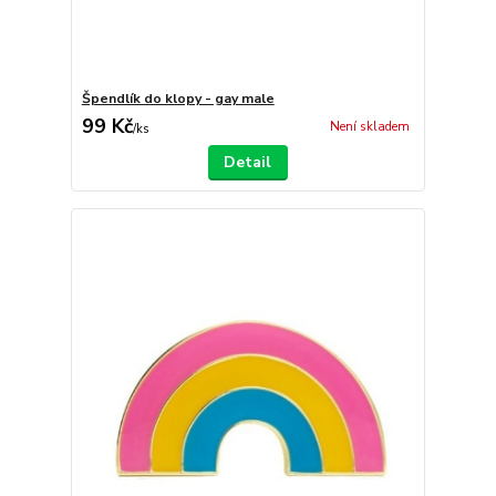
Špendlík do klopy - gay male
99 Kč
Není skladem
/
ks
Detail