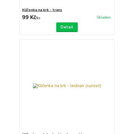
Klíčenka na krk - trans
99 Kč
Skladem
/
ks
Detail