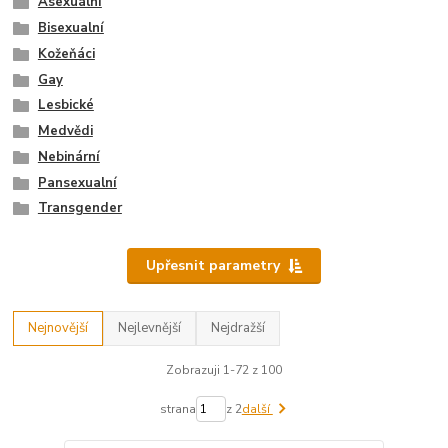
Asexuální
Bisexualní
Kožeňáci
Gay
Lesbické
Medvědi
Nebinární
Pansexualní
Transgender
Upřesnit parametry
Nejnovější
Nejlevnější
Nejdražší
Zobrazuji 1-72 z 100
strana
z 2
další