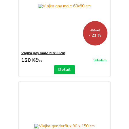
190 Kč
- 21 %
Vlajka gay male 60x90 cm
150 Kč
Skladem
/
ks
Detail