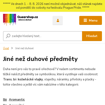
***** Ve dnech 1. - 8. 8. 2026 není možné objednávat, náš stánek najdete
od pondělí do soboty na festivalu Prague Pride. *****
Menu
Hledat
Úvod
Jiné než duhové
Jiné než duhové předměty
Duha není pro vás to pravé ořechové? V našem sortimentu nebude
těžké nalézt předměty se symbolikou, která vystihuje vaši osobnost.
Trans
,
bi
i
kožeňácké vlajky
, vlaječky, náramky, přívěsky a placky -
tohle všechno a ještě víc vám nabízíme v této kategorii.
Aromantic