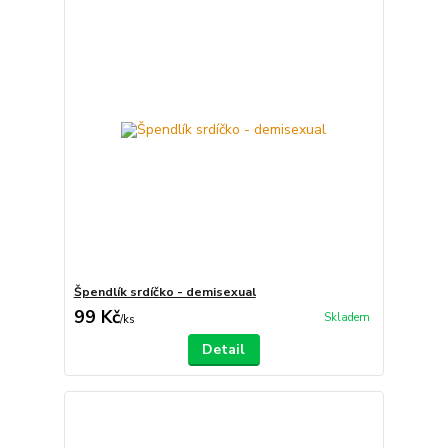
Špendlík srdíčko - demisexual
99 Kč
Skladem
/
ks
Detail