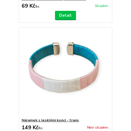
69 Kč
Skladem
/
ks
Detail
Náramek s lesklými konci - trans
149 Kč
Není skladem
/
ks