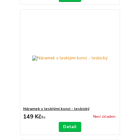
Náramek s lesklými konci - lesbický
149 Kč
Není skladem
/
ks
Detail