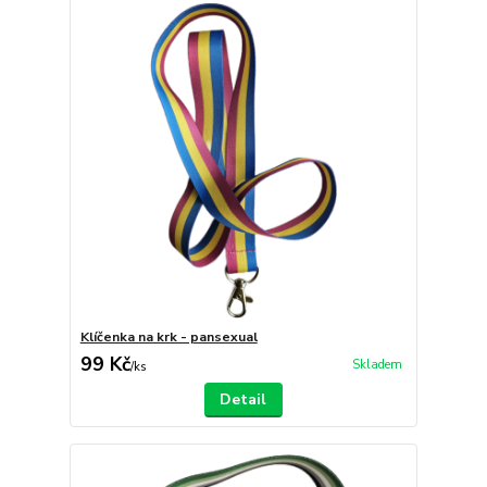
Klíčenka na krk - pansexual
99 Kč
Skladem
/
ks
Detail