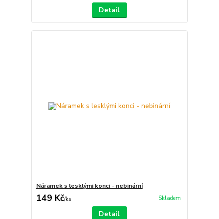
Detail
Náramek s lesklými konci - nebinární
149 Kč
Skladem
/
ks
Detail