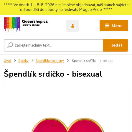
***** Ve dnech 1. - 8. 8. 2026 není možné objednávat, náš stánek najdete
od pondělí do soboty na festivalu Prague Pride. *****
Menu
Hledat
Úvod
Šperky
Špendlíky do klopy
Špendlík srdíčko - bisexual
Špendlík srdíčko - bisexual