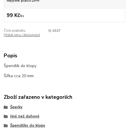
Nejsme plátci DPH
99 Kč
/
ks
Číslo produktu:
Q-1027
Hlídat cenu / dostupnost
Popis
Špendlík do klopy.
Šířka cca 20 mm.
Zboží zařazeno v kategoriích
Šperky
Jiné než duhové
Špendlíky do klopy