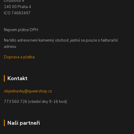
Družnosti 4
140 00 Praha 4
ICO 74683497
Nejsem plátce DPH.
Na této adrese není kamenný obchod, jedná se pouze o fakturační
adresu
Doprava a platba
Kontakt
objednavky@queershop.cz
773 560 726 (všední dny 9-16 hod)
Naši partneři