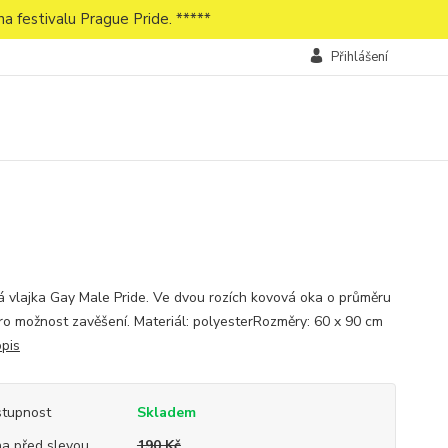
a festivalu Prague Pride. *****
Přihlášení
 vlajka Gay Male Pride. Ve dvou rozích kovová oka o průměru
ro možnost zavěšení. Materiál: polyesterRozměry: 60 x 90 cm
opis
tupnost
Skladem
a před slevou
190 Kč