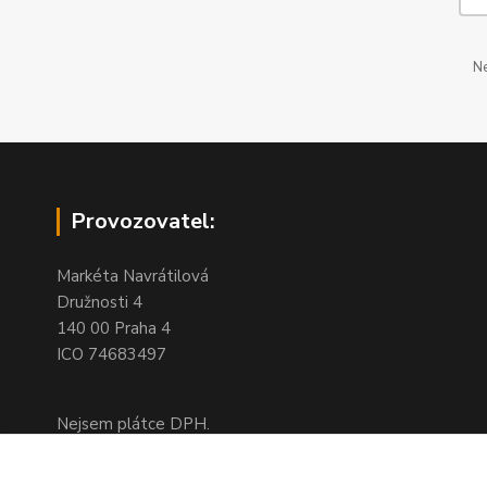
Ne
Provozovatel:
Markéta Navrátilová
Družnosti 4
140 00 Praha 4
ICO 74683497
Nejsem plátce DPH.
Na této adrese není kamenný obchod,