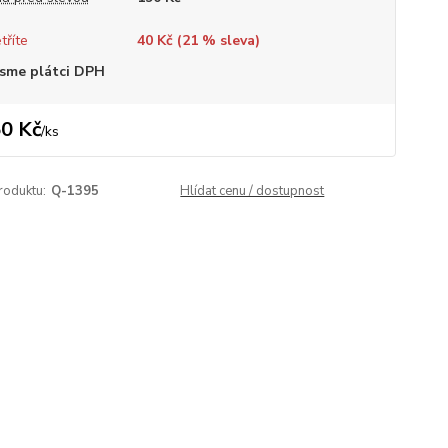
tříte
40 Kč (
21
% sleva)
sme plátci DPH
0 Kč
/
ks
roduktu:
Q-1395
Hlídat cenu / dostupnost