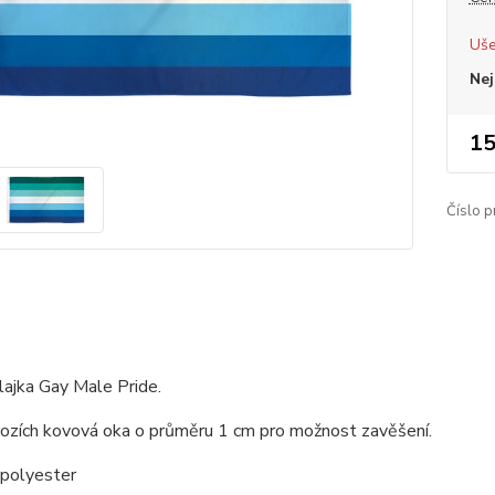
Uše
Nej
15
Číslo p
ajka Gay Male Pride.
rozích kovová oka o průměru 1 cm pro možnost zavěšení.
 polyester