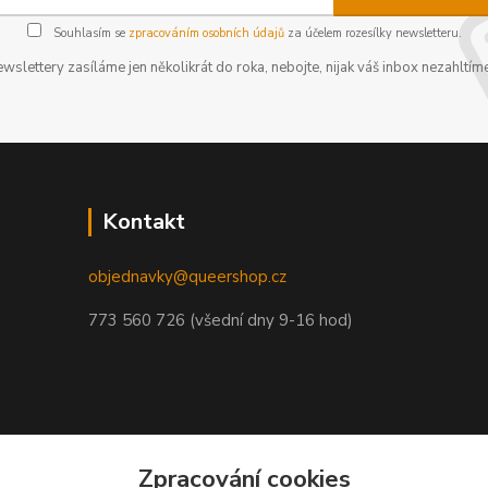
Souhlasím se
zpracováním osobních údajů
za účelem rozesílky newsletteru.
wslettery zasíláme jen několikrát do roka, nebojte, nijak váš inbox nezahltíme
Kontakt
objednavky@queershop.cz
773 560 726 (všední dny 9-16 hod)
Zpracování cookies