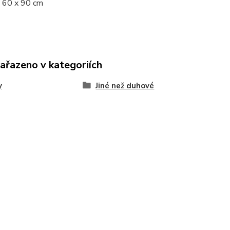
 60 x 90 cm
zařazeno v kategoriích
y
Jiné než duhové