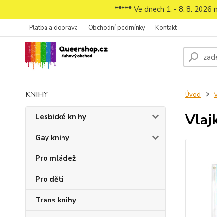
***** Ve dnech 1. - 8. 8. 2026
Platba a doprava
Obchodní podmínky
Kontakt
KNIHY
Úvod
V
Vlaj
Lesbické knihy
Gay knihy
Pro mládež
Pro děti
Trans knihy