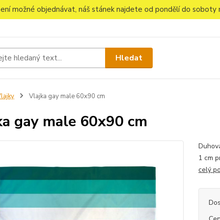
 není možné objednávat, náš stánek najdete od pondělí do soboty n
Hledat
lajky
Vlajka gay male 60x90 cm
ka gay male 60x90 cm
Duhová
1 cm p
celý p
Dos
Cen