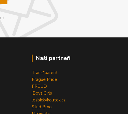
 :)
Naši partneři
Trans*parent
Prague Pride
PROUD
iBoys
iGirls
lesbickykoutek.cz
Stud Brno
Mezipatra
Odnaproti.cz