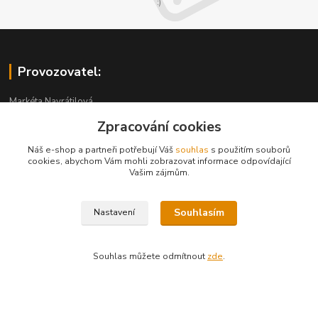
:)
Provozovatel:
Markéta Navrátilová
Družnosti 4
Zpracování cookies
140 00 Praha 4
ICO 74683497
Náš e-shop a partneři potřebují Váš
souhlas
s použitím souborů
cookies, abychom Vám mohli zobrazovat informace odpovídající
Vašim zájmům.
Nejsem plátce DPH.
Na této adrese není kamenný obchod, jedná se pouze o fakturační
Souhlasím
Nastavení
adresu
Doprava a platba
Souhlas můžete odmítnout
zde
.
Kontakt