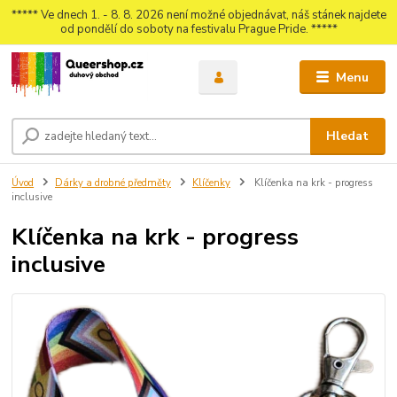
***** Ve dnech 1. - 8. 8. 2026 není možné objednávat, náš stánek najdete
od pondělí do soboty na festivalu Prague Pride. *****
Menu
Hledat
Úvod
Dárky a drobné předměty
Klíčenky
Klíčenka na krk - progress
inclusive
Klíčenka na krk - progress
inclusive