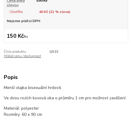
Cena před
190 Kč
slevou
Ušetříte
40 Kč (
21
% sleva)
Nejsme plátci DPH
150 Kč
/
ks
Číslo produktu:
Q523
Hlídat cenu / dostupnost
Popis
Menší vlajka bisexuální hrdosti.
Ve dvou rozích kovová oka o průměru 1 cm pro možnost zavěšení
Materiál: polyester
Rozměry: 60 x 90 cm