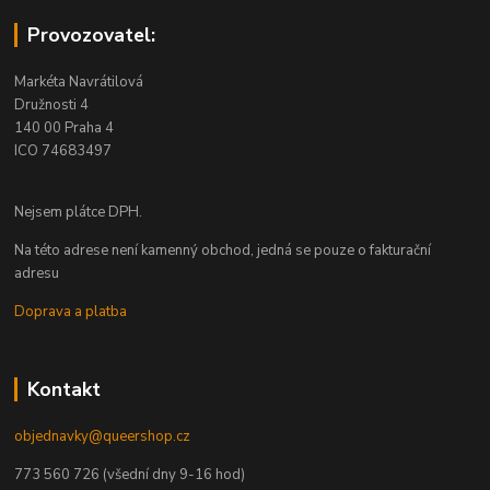
Provozovatel:
Markéta Navrátilová
Družnosti 4
140 00 Praha 4
ICO 74683497
Nejsem plátce DPH.
Na této adrese není kamenný obchod, jedná se pouze o fakturační
adresu
Doprava a platba
Kontakt
objednavky@queershop.cz
773 560 726 (všední dny 9-16 hod)