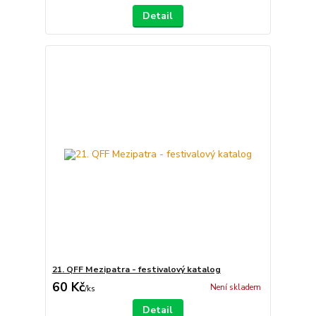
Detail
21. QFF Mezipatra - festivalový katalog
60 Kč
Není skladem
/
ks
Detail