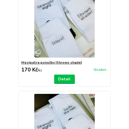
Mezipatra ponožky [throws shade]
170 Kč
Skladem
/
ks
Detail