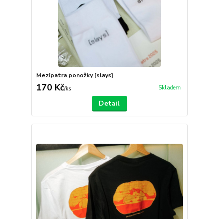
Mezipatra ponožky [slays]
170 Kč
Skladem
/
ks
Detail