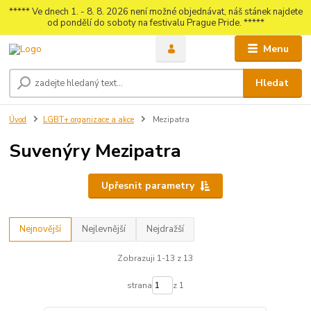
***** Ve dnech 1. - 8. 8. 2026 není možné objednávat, náš stánek najdete
od pondělí do soboty na festivalu Prague Pride. *****
Menu
Hledat
Úvod
LGBT+ organizace a akce
Mezipatra
Suvenýry Mezipatra
Upřesnit parametry
Nejnovější
Nejlevnější
Nejdražší
Zobrazuji 1-13 z 13
strana
z 1