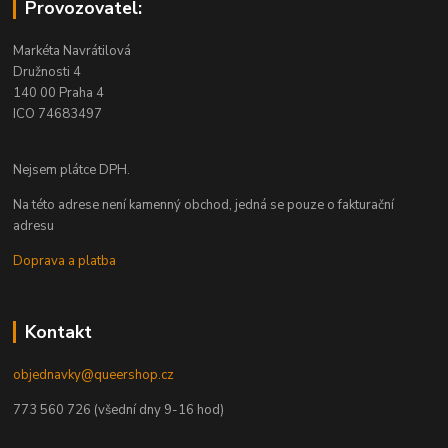
Provozovatel:
Markéta Navrátilová
Družnosti 4
140 00 Praha 4
ICO 74683497
Nejsem plátce DPH.
Na této adrese není kamenný obchod, jedná se pouze o fakturační
adresu
Doprava a platba
Kontakt
objednavky@queershop.cz
773 560 726 (všední dny 9-16 hod)