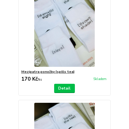
Mezipatra ponožky [spills tea]
170 Kč
Skladem
/
ks
Detail