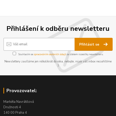
Přihlášení k odběru newsletteru
Přihlásit se
Souhlasím se
zpracováním osobních údajů
za účelem rozesílky newsletteru.
Newslettery zasíláme jen několikrát do roka, nebojte, nijak váš inbox nezahltíme
:)
Provozovatel:
Markéta Navrátilová
Družnosti 4
140 00 Praha 4