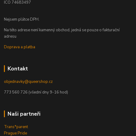
ICO 74683497
Nejsem plátce DPH.
Na této adrese není kamenný obchod, jedná se pouze o fakturační
adresu
Doprava a platba
Kontakt
objednavky@queershop.cz
773 560 726 (všední dny 9-16 hod)
Naši partneři
Trans*parent
Prague Pride