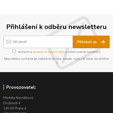
Přihlášení k odběru newsletteru
Přihlásit se
Souhlasím se
zpracováním osobních údajů
za účelem rozesílky newsletteru.
Newslettery zasíláme jen několikrát do roka, nebojte, nijak váš inbox nezahltíme
:)
Provozovatel:
Markéta Navrátilová
Družnosti 4
140 00 Praha 4