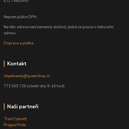
ICO 74683497
Nejsem plátce DPH.
Na této adrese není kamenný obchod, jedná se pouze o fakturační
adresu
Doprava a platba
Kontakt
objednavky@queershop.cz
773 560 726 (všední dny 9-16 hod)
Naši partneři
Trans*parent
Prague Pride