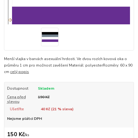
Menší vlajka v barvách asexuální hrdosti. Ve dvou rozích kovová oka o
průměru 1 cm pro možnost zavěšení Materiál: polyesterRozměry: 60 x 90
cm
celý popis
Dostupnost
Skladem
Cena před
190 Kč
slevou
Ušetříte
40 Kč (
21
% sleva)
Nejsme plátci DPH
150 Kč
/
ks