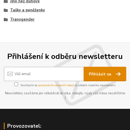
Jiné než duhové
Tašky a peněženky
Transgender
Přihlášení k odběru newsletteru
Přihlásit se
Souhlasím se
zpracováním osobních údajů
za účelem rozesílky newsletteru.
Newslettery zasíláme jen několikrát do roka, nebojte, nijak váš inbox nezahltíme
:)
Provozovatel: