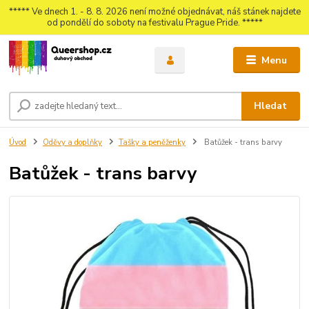
***** Ve dnech 1. - 8. 8. 2026 není možné objednávat, náš stánek najdete
od pondělí do soboty na festivalu Prague Pride. *****
Menu
Hledat
Úvod
Oděvy a doplňky
Tašky a peněženky
Batůžek - trans barvy
Batůžek - trans barvy