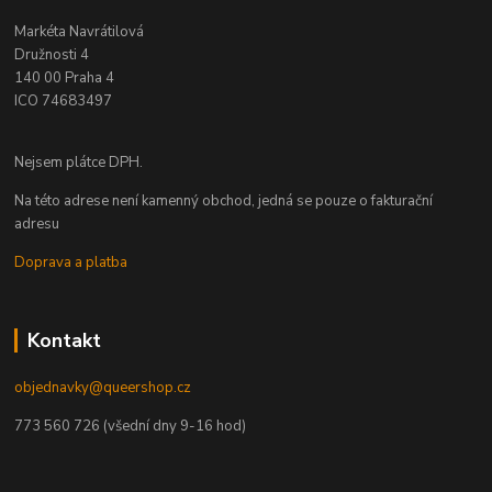
Markéta Navrátilová
Družnosti 4
140 00 Praha 4
ICO 74683497
Nejsem plátce DPH.
Na této adrese není kamenný obchod, jedná se pouze o fakturační
adresu
Doprava a platba
Kontakt
objednavky@queershop.cz
773 560 726 (všední dny 9-16 hod)