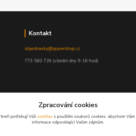
Kontakt
objednavky@queershop.cz
773 560 726 (všední dny 9-16 hod)
Zpracování cookies
tneři potřebují Váš
souhlas
s použitím souborů cookies, abychom Vám 
informace odpovídající Vašim zájmům.