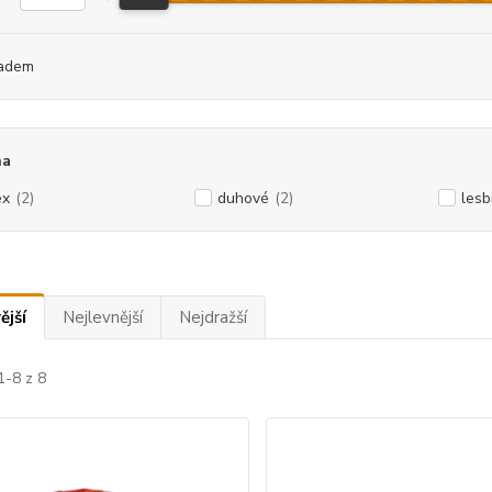
adem
na
ex
(2)
duhové
(2)
lesb
ější
Nejlevnější
Nejdražší
1-8 z 8