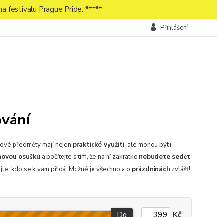
a festivalu Prague Pride. *****
Přihlášení
ování
uhové předměty mají nejen
praktické využití
, ale mohou být i
hovou osušku
a počítejte s tím, že na ní zakrátko
nebudete sedět
jte, kdo se k vám přidá. Možné je všechno a o
prázdninách
zvlášť!
Do
Kč