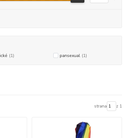
ické
(1)
pansexual
(1)
strana
z 1