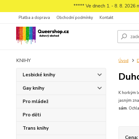
***** Ve dnech 1. - 8. 8. 2026
Platba a doprava
Obchodní podmínky
Kontakt
KNIHY
Úvod
D
Duho
Lesbické knihy
Gay knihy
K horkým l
jasným zna
Pro mládež
sám
. Och
Pro děti
Trans knihy
Cena: