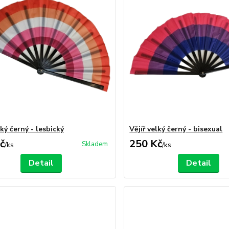
lký černý - lesbický
Vějíř velký černý - bisexual
č
250 Kč
Skladem
/
ks
/
ks
Detail
Detail