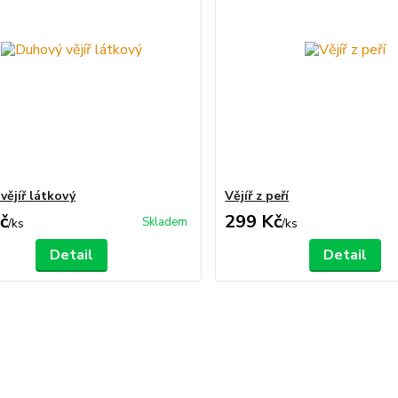
vějíř látkový
Vějíř z peří
č
299 Kč
Skladem
/
ks
/
ks
Detail
Detail