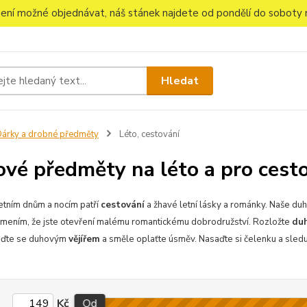
 není možné objednávat, náš stánek najdete od pondělí do soboty n
Hledat
árky a drobné předměty
Léto, cestování
vé předměty na léto a pro cest
etním dnům a nocím patří
cestování
a žhavé letní lásky a románky. Naše d
mením, že jste otevření malému romantickému dobrodružství. Rozložte
du
laďte se duhovým
vějířem
a směle oplaťte úsměv. Nasaďte si čelenku a sledu
Kč
Od