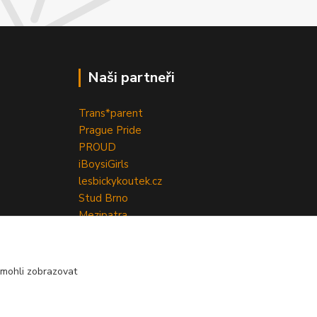
Naši partneři
Trans*parent
Prague Pride
PROUD
iBoys
iGirls
lesbickykoutek.cz
Stud Brno
Mezipatra
Odnaproti.cz
mohli zobrazovat