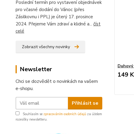
Poslední termín pro vystavení objednávek
pro včasné dodání do Vánoc (přes
Zásilkovnu i PPL) je úterý 17. prosince
2024. Přejeme Vám zdraví a klidné a...
číst
celé
Zobrazit všechny novinky
Duhový 
Newsletter
149 K
Chci se dozvědět o novinkách na vašem
e-shopu.
Přihlásit se
Souhlasím se
zpracováním osobních údajů
za účelem
rozesílky newsletteru.