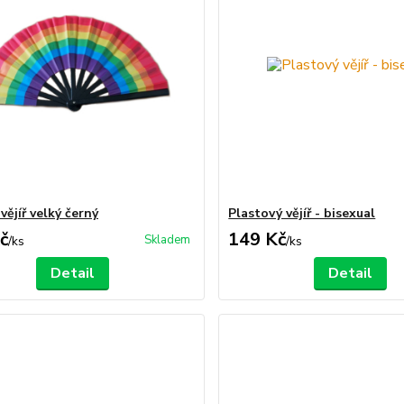
ějíř velký černý
Plastový vějíř - bisexual
č
149 Kč
Skladem
/
ks
/
ks
Detail
Detail