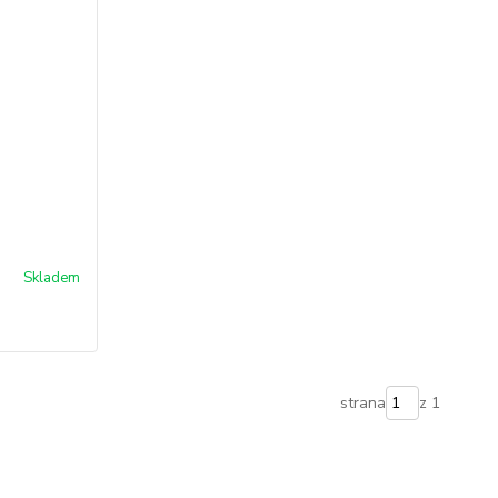
Skladem
strana
z 1