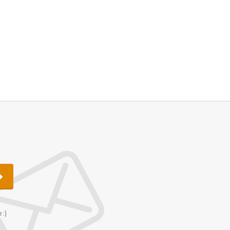
u
 :)