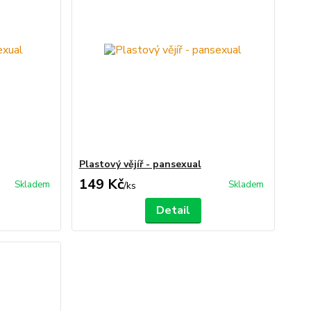
Plastový vějíř - pansexual
149 Kč
Skladem
Skladem
/
ks
Detail