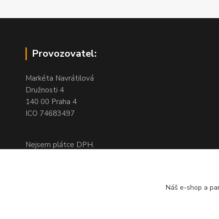
Provozovatel:
Markéta Navrátilová
Družnosti 4
140 00 Praha 4
ICO 74683497
Nejsem plátce DPH.
Na této adrese není kamenný obchod,
jedná se pouze o fakturační adresu
Náš e-shop a par
Doprava a platba