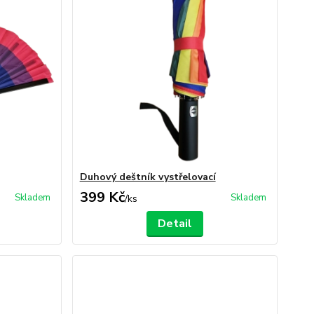
Duhový deštník vystřelovací
399 Kč
Skladem
Skladem
/
ks
Detail