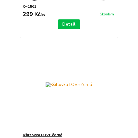
Q-1561
299 Kč
Skladem
/
ks
Detail
Kšiltovka LOVE černá