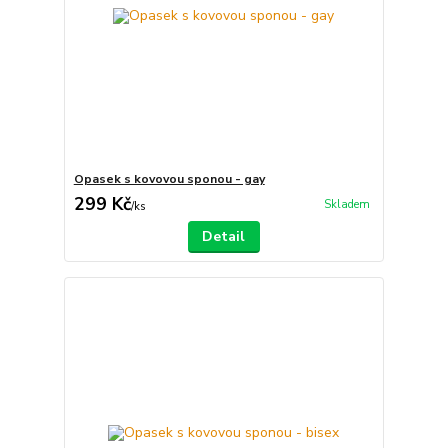
Opasek s kovovou sponou - gay
299 Kč
Skladem
/
ks
Detail