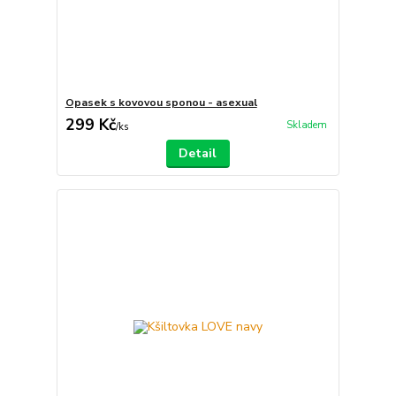
Opasek s kovovou sponou - asexual
299 Kč
Skladem
/
ks
Detail