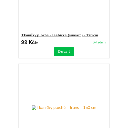
Tkaničky ploché - lesbické (sunset) - 120 cm
99 Kč
Skladem
/
ks
Detail