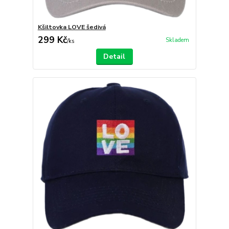
Kšiltovka LOVE šedivá
299 Kč
Skladem
/
ks
Detail