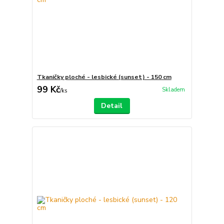
Tkaničky ploché - lesbické (sunset) - 150 cm
99 Kč
Skladem
/
ks
Detail