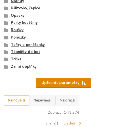
Kšandy
Kšiltovky, čepice
Opasky
Party kostýmy
Roušky
Ponožky
Tašky a peněženky
Tkaničky do bot
Trička
Zimní doplňky
Upřesnit parametry
Nejnovější
Nejlevnější
Nejdražší
Zobrazuji 1-72 z 74
strana
z 2
další