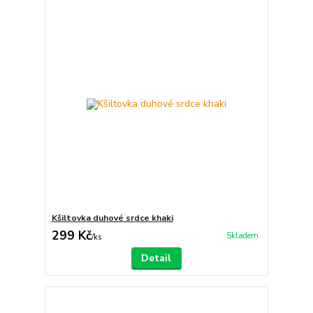
Kšiltovka duhové srdce khaki
299 Kč
Skladem
/
ks
Detail