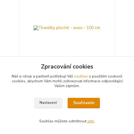
Zpracování cookies
Náš e-shop a partneři potřebují Váš
souhlas
s použitím souborů
Tkaničky ploché - asex - 100 cm
cookies, abychom Vám mohli zobrazovat informace odpovídající
99 Kč
Skladem
/
ks
Vašim zájmům.
Detail
Souhlasím
Nastavení
Souhlas můžete odmítnout
zde
.