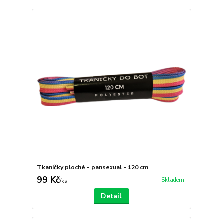
Tkaničky ploché - pansexual - 120 cm
99 Kč
Skladem
/
ks
Detail