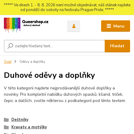
***** Ve dnech 1. - 8. 8. 2026 není možné objednávat, náš stánek najdete
od pondělí do soboty na festivalu Prague Pride. *****
Menu
Hledat
Úvod
Oděvy a doplňky
Duhové oděvy a doplňky
V této kategorii najdete nejprodávanější duhové doplňky a
novinky. Pro kompletní nabídku duhových opasků, kšand, triček,
čepic a dalších, zvolte některou z podkategorií pod tímto textem.
Deštníky
Kravaty a motýlky