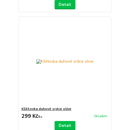
Detail
Kšiltovka duhové srdce olive
299 Kč
Skladem
/
ks
Detail