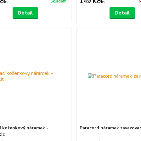
č
149 Kč
Skladem
N
/
ks
/
ks
Detail
Detail
í koženkový náramek -
Paracord náramek zavazovac
ic