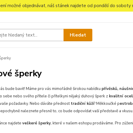
 není možné objednávat, náš stánek najdete od pondělí do soboty n
Hledat
Šperky
vé šperky
vás bude bavit! Máme pro vás mimořádně širokou nabídku
přívěsků, náušni
o sebe nebo svého přítele či přítelkyni nějaký duhový šperk z
kvalitní ocel
h vaše požadavky. Nebo dáváte přednost
tradiční kůži
? Měkkoučké p
estrob
nepochybně naleznete přesně to, co bude odpovídat vaší představě a vkusu
ránce najdete
veškeré šperky
, které v našem eshopu prodáváme. Pro zúžen