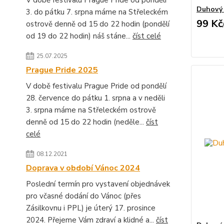
V době festivalu Prague Pride od pondělí
Duhový 
3. do pátku 7. srpna máme na Střeleckém
99 Kč
ostrově denně od 15 do 22 hodin (pondělí
od 19 do 22 hodin) náš stáne...
číst celé
25.07.2025
Prague Pride 2025
V době festivalu Prague Pride od pondělí
28. července do pátku 1. srpna a v neděli
3. srpna máme na Střeleckém ostrově
denně od 15 do 22 hodin (neděle...
číst
celé
08.12.2021
Doprava v období Vánoc 2024
Poslední termín pro vystavení objednávek
pro včasné dodání do Vánoc (přes
Zásilkovnu i PPL) je úterý 17. prosince
2024. Přejeme Vám zdraví a klidné a...
číst