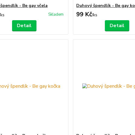
špendlík - Be gay včela
Duhový špendlík - Be gay ko
99 Kč
Skladem
/
ks
/
ks
Detail
Detail