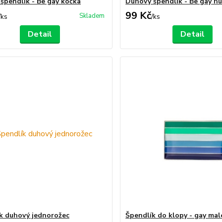
špendlík - Be gay kočka
Duhový špendlík - Be gay h
99 Kč
Skladem
/
ks
/
ks
Detail
Detail
k duhový jednorožec
Špendlík do klopy - gay mal