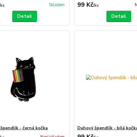
99 Kč
Skladem
N
/
ks
/
ks
Detail
Detail
špendlík - černá kočka
Duhový špendlík - bílá kočk
99 Kč