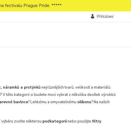
a festivalu Prague Pride. *****
Přihlášení
c, náramků a prstýnků
nejrůznějších tvarů, velikostí a materiálů.
i
? V této kategorii si budete moci vybrat z několika desítek výrobků
arevné bavlnce
? Lehkému a omyvatelnému
silikonu
? Na našich
.
í výběru zvolte některou
podkategorii
nebo použijte
filtry
.