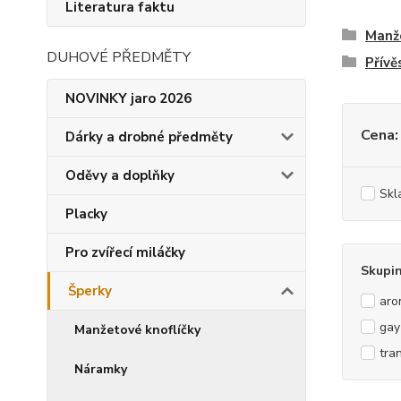
Literatura faktu
Manže
DUHOVÉ PŘEDMĚTY
Přívě
NOVINKY jaro 2026
Cena:
Dárky a drobné předměty
Oděvy a doplňky
Skl
Placky
Pro zvířecí miláčky
Skupi
Šperky
aro
gay
Manžetové knoflíčky
tra
Náramky