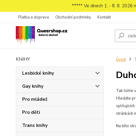
***** Ve dnech 1. - 8. 8. 2026
Platba a doprava
Obchodní podmínky
Kontakt
KNIHY
Úvod
Duho
Lesbické knihy
Gay knihy
Tak tohle 
Hledáte pr
Pro mládež
splňujícíc
Pro děti
stránkách 
Trans knihy
Na této st