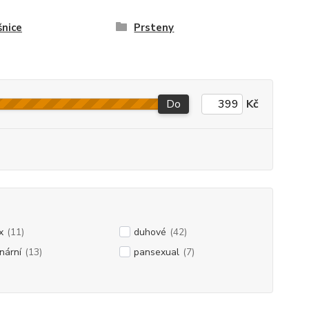
nice
Prsteny
Do
Kč
x
(11)
duhové
(42)
nární
(13)
pansexual
(7)