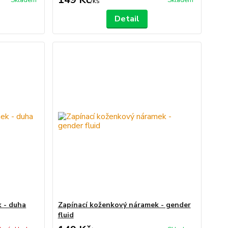
Skladem
Skladem
/
ks
Detail
 - duha
Zapínací koženkový náramek - gender
fluid