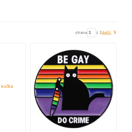
strana
z 2
další