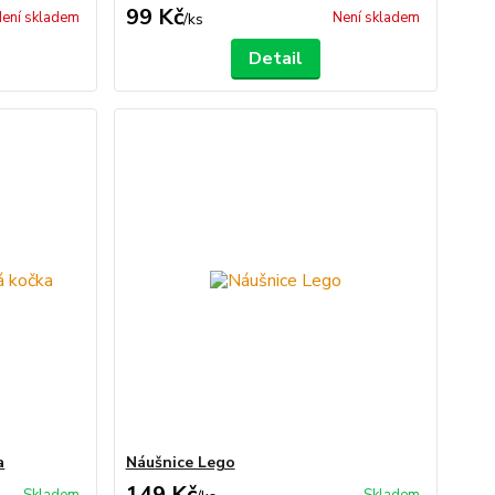
99 Kč
ení skladem
Není skladem
/
ks
Detail
a
Náušnice Lego
149 Kč