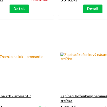
Není skladem
/
ks
/
ks
Detail
Detail
na krk - aromantic
Zapínací koženkový náramek
srdíčko