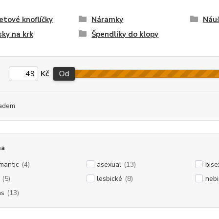
tové knoflíčky
Náramky
Náuš
sky na krk
Špendlíky do klopy
Kč
Od
adem
na
mantic
(4)
asexual
(13)
bise
(5)
lesbické
(8)
nebi
ns
(13)