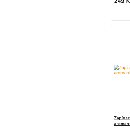
249 K
Zapínac
aromant