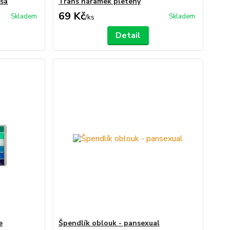
usa
Trans náramek pletený
69 Kč
Skladem
Skladem
/
ks
Detail
e
Špendlík oblouk - pansexual