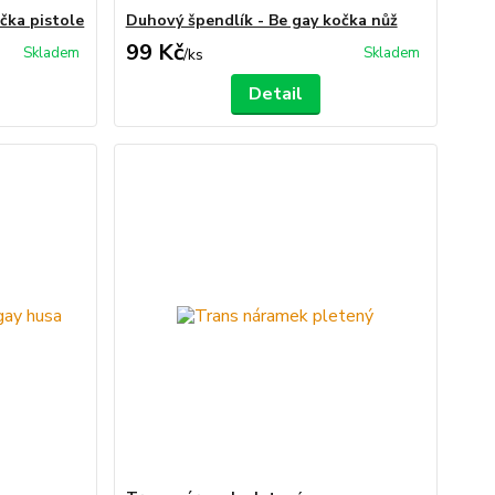
čka pistole
Duhový špendlík - Be gay kočka nůž
99 Kč
Skladem
Skladem
/
ks
Detail