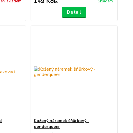
149 Kč
ení skladem
Skladem
/
ks
Detail
í
Kožený náramek šňůrkový -
genderqueer