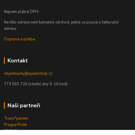
Nejsem plátce DPH.
Na této adrese není kamenný obchod, jedná se pouze o fakturační
adresu
Doprava a platba
Kontakt
objednavky@queershop.cz
773 560 726 (všední dny 9-16 hod)
Naši partneři
Trans*parent
Prague Pride
PROUD