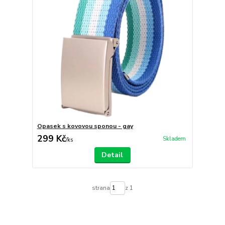
Opasek s kovovou sponou - gay
299 Kč
Skladem
/
ks
Detail
strana
z 1