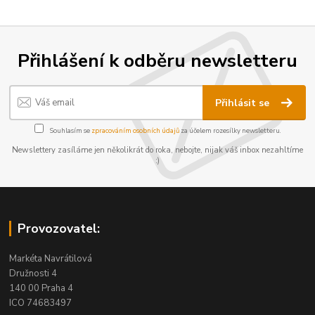
Přihlášení k odběru newsletteru
Přihlásit se
Souhlasím se
zpracováním osobních údajů
za účelem rozesílky newsletteru.
Newslettery zasíláme jen několikrát do roka, nebojte, nijak váš inbox nezahltíme
:)
Provozovatel:
Markéta Navrátilová
Družnosti 4
140 00 Praha 4
ICO 74683497