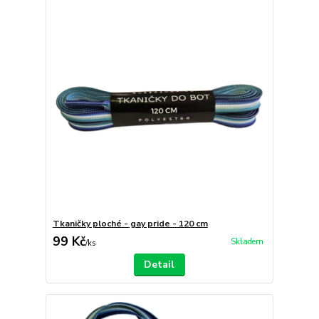
Tkaničky ploché - gay pride - 120 cm
99 Kč
Skladem
/
ks
Detail