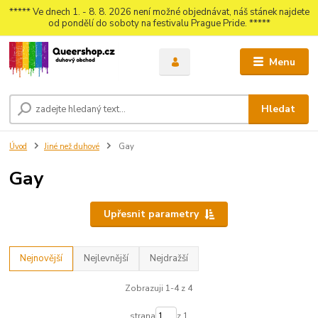
***** Ve dnech 1. - 8. 8. 2026 není možné objednávat, náš stánek najdete
od pondělí do soboty na festivalu Prague Pride. *****
Menu
Hledat
Úvod
Jiné než duhové
Gay
Gay
Upřesnit parametry
Nejnovější
Nejlevnější
Nejdražší
Zobrazuji 1-4 z 4
strana
z 1