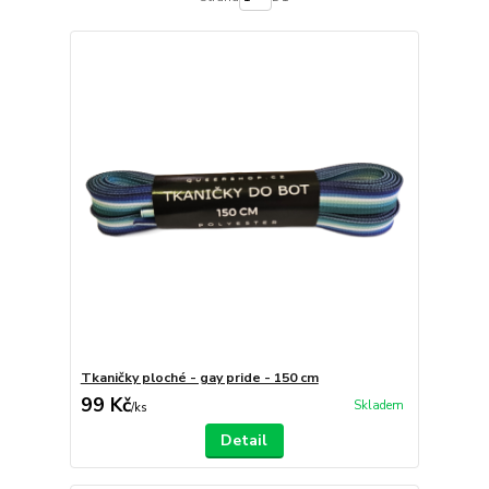
Tkaničky ploché - gay pride - 150 cm
99 Kč
Skladem
/
ks
Detail