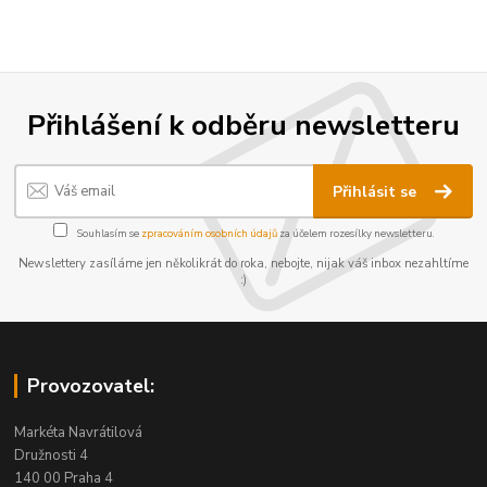
Přihlášení k odběru newsletteru
Přihlásit se
Souhlasím se
zpracováním osobních údajů
za účelem rozesílky newsletteru.
Newslettery zasíláme jen několikrát do roka, nebojte, nijak váš inbox nezahltíme
:)
Provozovatel:
Markéta Navrátilová
Družnosti 4
140 00 Praha 4