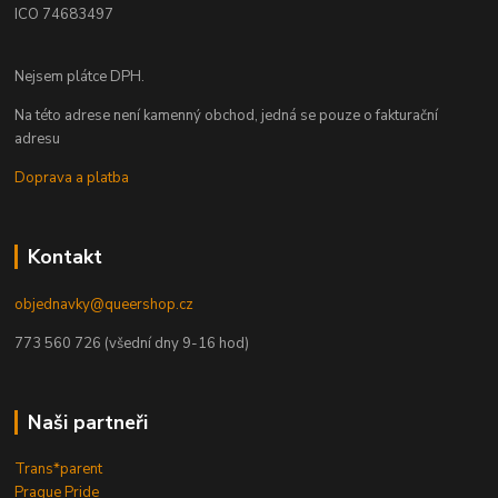
ICO 74683497
Nejsem plátce DPH.
Na této adrese není kamenný obchod, jedná se pouze o fakturační
adresu
Doprava a platba
Kontakt
objednavky@queershop.cz
773 560 726 (všední dny 9-16 hod)
Naši partneři
Trans*parent
Prague Pride