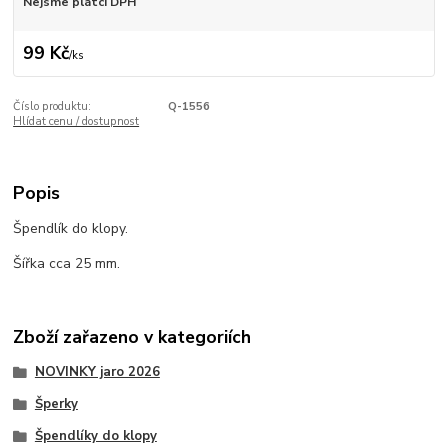
Nejsme plátci DPH
99 Kč
/
ks
Číslo produktu:
Q-1556
Hlídat cenu / dostupnost
Popis
Špendlík do klopy.
Šířka cca 25 mm.
Zboží zařazeno v kategoriích
NOVINKY jaro 2026
Šperky
Špendlíky do klopy