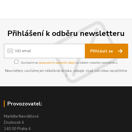
Přihlášení k odběru newsletteru
Přihlásit se
Souhlasím se
zpracováním osobních údajů
za účelem rozesílky newsletteru.
Newslettery zasíláme jen několikrát do roka, nebojte, nijak váš inbox nezahltíme
:)
Provozovatel:
Markéta Navrátilová
Družnosti 4
140 00 Praha 4