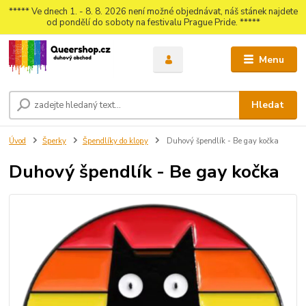
***** Ve dnech 1. - 8. 8. 2026 není možné objednávat, náš stánek najdete
od pondělí do soboty na festivalu Prague Pride. *****
Menu
Hledat
Úvod
Šperky
Špendlíky do klopy
Duhový špendlík - Be gay kočka
Duhový špendlík - Be gay kočka