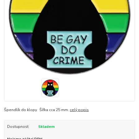
Špendlík do klopy. Šířka cca 25 mm.
celý popis
Dostupnost
Skladem