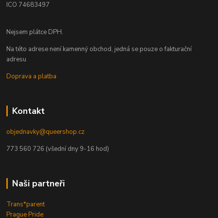
ICO 74683497
Nejsem plátce DPH.
Na této adrese není kamenný obchod, jedná se pouze o fakturační
adresu
Doprava a platba
Kontakt
objednavky@queershop.cz
773 560 726 (všední dny 9-16 hod)
Naši partneři
Trans*parent
Prague Pride