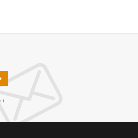
u
 :)