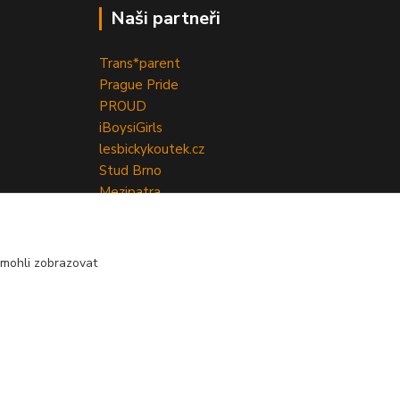
Naši partneři
Trans*parent
Prague Pride
PROUD
iBoys
iGirls
lesbickykoutek.cz
Stud Brno
Mezipatra
Odnaproti.cz
mohli zobrazovat
Vytvořeno na
Eshop-rychle.cz