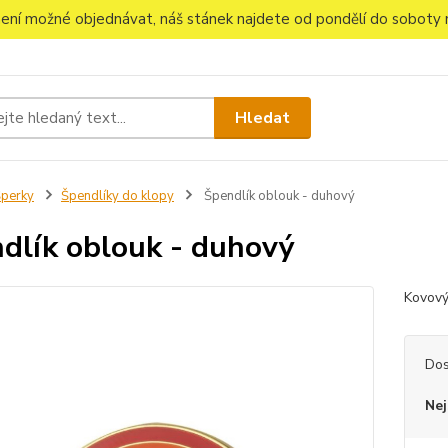
 není možné objednávat, náš stánek najdete od pondělí do soboty n
Hledat
perky
Špendlíky do klopy
Špendlík oblouk - duhový
dlík oblouk - duhový
Kovový
Dos
Nej