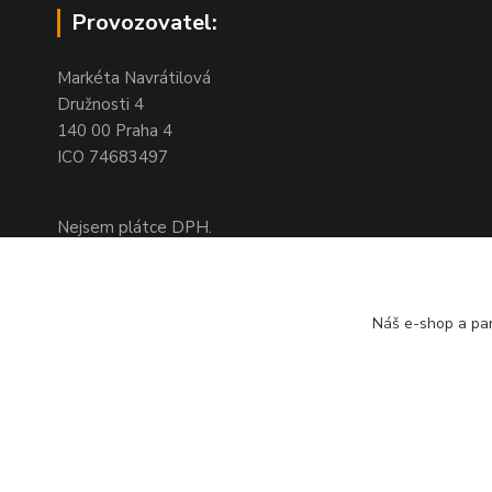
Provozovatel:
Markéta Navrátilová
Družnosti 4
140 00 Praha 4
ICO 74683497
Nejsem plátce DPH.
Na této adrese není kamenný obchod,
jedná se pouze o fakturační adresu
Náš e-shop a par
Doprava a platba
založeno r. 2008 © Queershop.cz