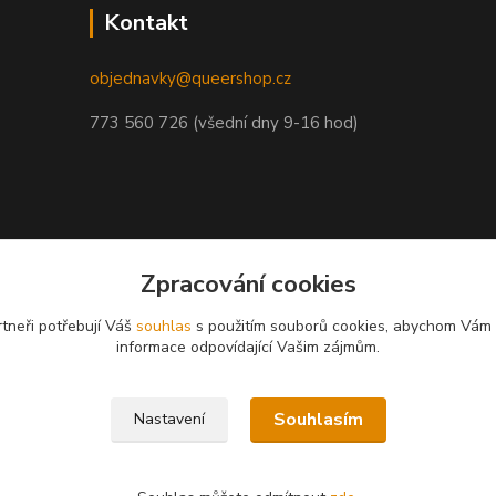
Kontakt
objednavky@queershop.cz
773 560 726 (všední dny 9-16 hod)
Zpracování cookies
tneři potřebují Váš
souhlas
s použitím souborů cookies, abychom Vám 
informace odpovídající Vašim zájmům.
Souhlasím
Nastavení