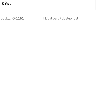
 Kč
/
ks
roduktu:
Q-1151
Hlídat cenu / dostupnost