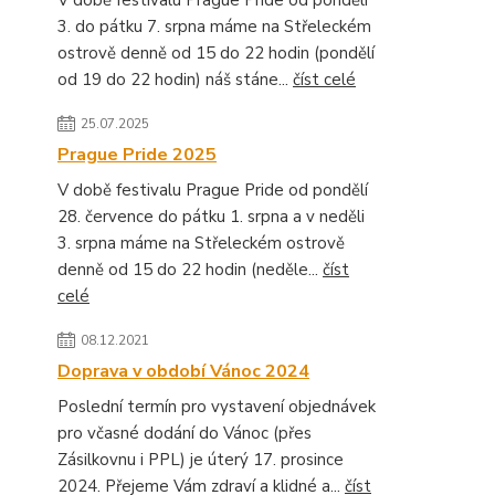
V době festivalu Prague Pride od pondělí
3. do pátku 7. srpna máme na Střeleckém
ostrově denně od 15 do 22 hodin (pondělí
od 19 do 22 hodin) náš stáne...
číst celé
25.07.2025
Prague Pride 2025
V době festivalu Prague Pride od pondělí
28. července do pátku 1. srpna a v neděli
3. srpna máme na Střeleckém ostrově
denně od 15 do 22 hodin (neděle...
číst
celé
08.12.2021
Doprava v období Vánoc 2024
Poslední termín pro vystavení objednávek
pro včasné dodání do Vánoc (přes
Zásilkovnu i PPL) je úterý 17. prosince
2024. Přejeme Vám zdraví a klidné a...
číst