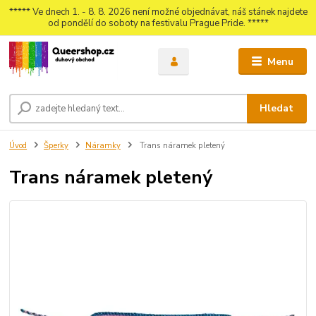
***** Ve dnech 1. - 8. 8. 2026 není možné objednávat, náš stánek najdete
od pondělí do soboty na festivalu Prague Pride. *****
Menu
Hledat
Úvod
Šperky
Náramky
Trans náramek pletený
Trans náramek pletený