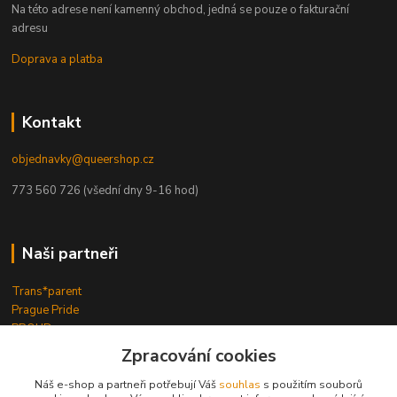
Na této adrese není kamenný obchod, jedná se pouze o fakturační
adresu
Doprava a platba
Kontakt
objednavky@queershop.cz
773 560 726 (všední dny 9-16 hod)
Naši partneři
Trans*parent
Prague Pride
PROUD
iBoys
iGirls
Zpracování cookies
lesbickykoutek.cz
Stud Brno
Náš e-shop a partneři potřebují Váš
souhlas
s použitím souborů