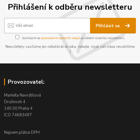
Přihlášení k odběru newsletteru
Přihlásit se
Souhlasím se
zpracováním osobních údajů
za účelem rozesílky newsletteru.
Newslettery zasíláme jen několikrát do roka, nebojte, nijak váš inbox nezahltíme
:)
Provozovatel:
Markéta Navrátilová
Družnosti 4
140 00 Praha 4
ICO 74683497
Nejsem plátce DPH.