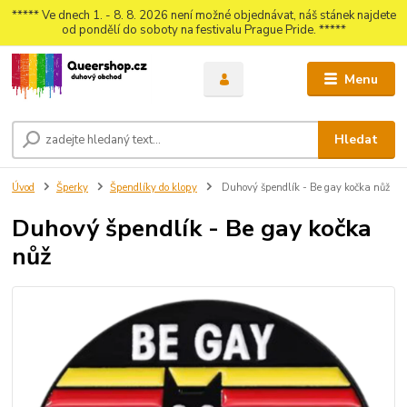
***** Ve dnech 1. - 8. 8. 2026 není možné objednávat, náš stánek najdete
od pondělí do soboty na festivalu Prague Pride. *****
Menu
Hledat
Úvod
Šperky
Špendlíky do klopy
Duhový špendlík - Be gay kočka nůž
Duhový špendlík - Be gay kočka
nůž