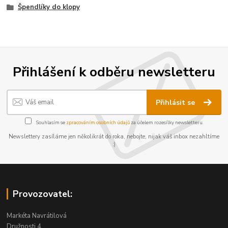
Špendlíky do klopy
Přihlášení k odběru newsletteru
Přihlásit se
Souhlasím se
zpracováním osobních údajů
za účelem rozesílky newsletteru.
Newslettery zasíláme jen několikrát do roka, nebojte, nijak váš inbox nezahltíme
:)
Provozovatel:
Markéta Navrátilová
Družnosti 4