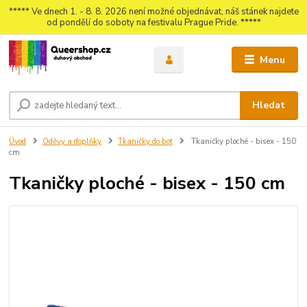
***** Ve dnech 1. - 8. 8. 2026 není možné objednávat, náš stánek najdete
od pondělí do soboty na festivalu Prague Pride. *****
Menu
Hledat
Úvod
Oděvy a doplňky
Tkaničky do bot
Tkaničky ploché - bisex - 150
cm
Tkaničky ploché - bisex - 150 cm