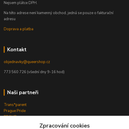
Nejsem plátce DPH.
Na této adrese není kamenný obchod, jedná se pouze o fakturační
adresu
Doprava a platba
Kontakt
objednavky@queershop.cz
773 560 726 (všední dny 9-16 hod)
Naši partneři
Trans*parent
Prague Pride
PROUD
iBoys
iGirls
Zpracování cookies
lesbickykoutek.cz