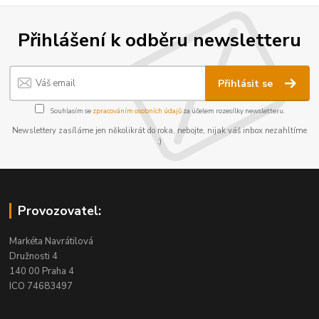
Přihlášení k odběru newsletteru
Přihlásit se
Souhlasím se
zpracováním osobních údajů
za účelem rozesílky newsletteru.
Newslettery zasíláme jen několikrát do roka, nebojte, nijak váš inbox nezahltíme
:)
Provozovatel:
Markéta Navrátilová
Družnosti 4
140 00 Praha 4
ICO 74683497