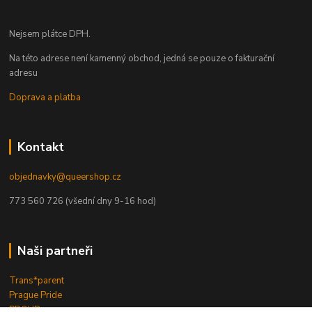
Nejsem plátce DPH.
Na této adrese není kamenný obchod, jedná se pouze o fakturační
adresu
Doprava a platba
Kontakt
objednavky@queershop.cz
773 560 726 (všední dny 9-16 hod)
Naši partneři
Trans*parent
Prague Pride
PROUD