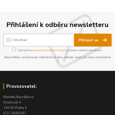
Přihlášení k odběru newsletteru
Přihlásit se
Souhlasím se
zpracováním osobních údajů
za účelem rozesílky newsletteru.
Newslettery zasíláme jen několikrát do roka, nebojte, nijak váš inbox nezahltíme
:)
Provozovatel:
Markéta Navrátilová
Družnosti 4
140 00 Praha 4
ICO 74683497