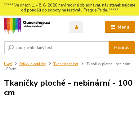
***** Ve dnech 1. - 8. 8. 2026 není možné objednávat, náš stánek najdete
od pondělí do soboty na festivalu Prague Pride. *****
Menu
Hledat
Úvod
Oděvy a doplňky
Tkaničky do bot
Tkaničky ploché - nebinární -
100 cm
Tkaničky ploché - nebinární - 100
cm