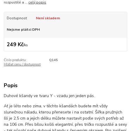
rozpustilé a ...
celý popis
Dostupnost
Není skladem
Nejsme plátci DPH
249 Kč
/
ks
Číslo produktu:
Q145
Hlídat cenu / dostupnost
Popis
Duhové kšandy ve tvaru Y - vzadu jen jeden pás.
Ať je léto nebo zima, v těchto kšandách budete mít vždy
slunečnou náladu, kterou přenesete i na ostatní. Šířka pružných
šlí je 2,5 cm a jejich délku můžete nastavit podle svých potřeb až
na 106 cm. Přes bílou košili elegantní, přes tričko rozpustilé a sexy
- tak působí naše duhové kšandy s červeným okrajem. Pro zvýšení