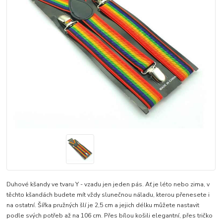
Duhové kšandy ve tvaru Y - vzadu jen jeden pás. Ať je léto nebo zima, v
těchto kšandách budete mít vždy slunečnou náladu, kterou přenesete i
na ostatní. Šířka pružných šlí je 2,5 cm a jejich délku můžete nastavit
podle svých potřeb až na 106 cm. Přes bílou košili elegantní, přes tričko