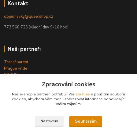
Kontakt
objednavky@queershop.cz
773 560 726 (všední dny 9-16 hod)
Naši partneři
Trans*parent
Prague Pride
PROUD
iBoys
iGirls
Zpracování cookies
lesbickykoutek.cz
Stud Brno
Náš e-shop a partneři potřebují Váš
souhlas
s použitím souborů
cookies, abychom Vám mohli zobrazovat informace odpovídající
Mezipatra
Vašim zájmům.
Odnaproti.cz
Souhlasím
Nastavení