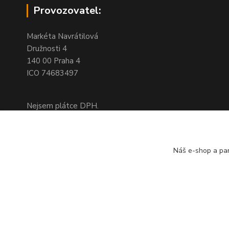
Provozovatel:
Markéta Navrátilová
Družnosti 4
140 00 Praha 4
ICO 74683497
Nejsem plátce DPH.
Na této adrese není kamenný obchod,
jedná se pouze o fakturační adresu
Náš e-shop a par
Doprava a platba
založeno r. 2008 © Queershop.cz