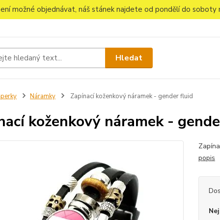
 není možné objednávat, náš stánek najdete od pondělí do soboty n
Hledat
perky
Náramky
Zapínací koženkový náramek - gender fluid
nací koženkový náramek - gender
Zapína
popis
Dos
Nej