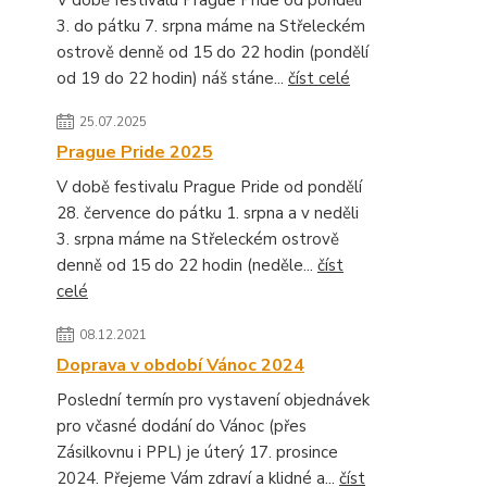
V době festivalu Prague Pride od pondělí
3. do pátku 7. srpna máme na Střeleckém
ostrově denně od 15 do 22 hodin (pondělí
od 19 do 22 hodin) náš stáne...
číst celé
25.07.2025
Prague Pride 2025
V době festivalu Prague Pride od pondělí
28. července do pátku 1. srpna a v neděli
3. srpna máme na Střeleckém ostrově
denně od 15 do 22 hodin (neděle...
číst
celé
08.12.2021
Doprava v období Vánoc 2024
Poslední termín pro vystavení objednávek
pro včasné dodání do Vánoc (přes
Zásilkovnu i PPL) je úterý 17. prosince
2024. Přejeme Vám zdraví a klidné a...
číst