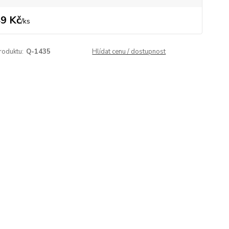
9 Kč
/
ks
roduktu:
Q-1435
Hlídat cenu / dostupnost