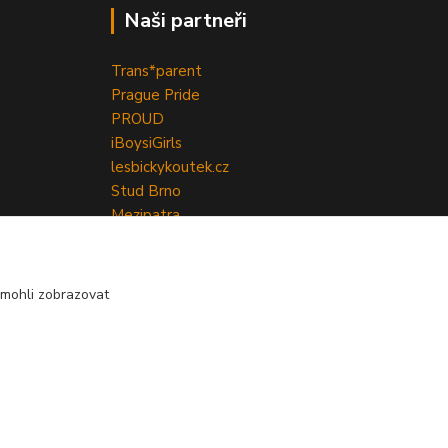
Naši partneři
Trans*parent
Prague Pride
PROUD
iBoys
iGirls
lesbickykoutek.cz
Stud Brno
Mezipatra
Odnaproti.cz
mohli zobrazovat
Vytvořeno na
Eshop-rychle.cz