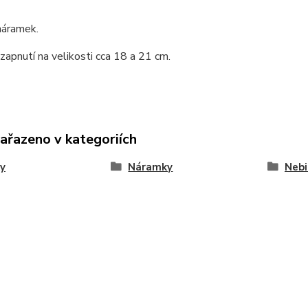
náramek.
apnutí na velikosti cca 18 a 21 cm.
zařazeno v kategoriích
y
Náramky
Nebi