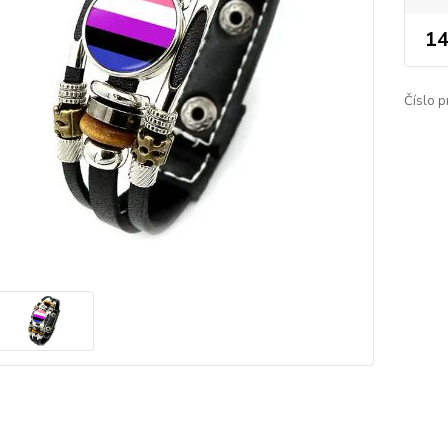
14
Číslo p