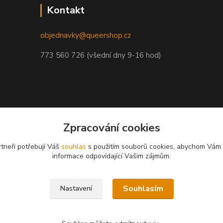
Kontakt
objednavky@queershop.cz
773 560 726 (všední dny 9-16 hod)
Zpracování cookies
tneři potřebují Váš
souhlas
s použitím souborů cookies, abychom Vám 
informace odpovídající Vašim zájmům.
Souhlasím
Nastavení