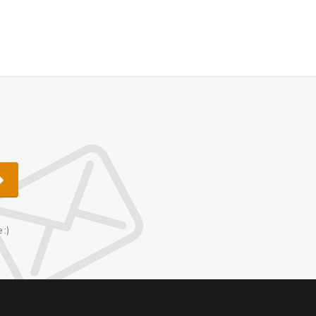
u
 :)