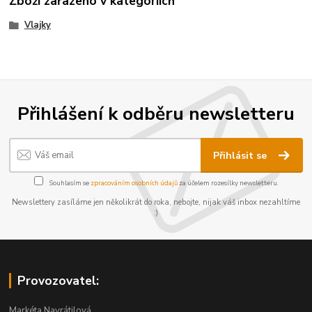
Zboží zařazeno v kategoriích
Vlajky
Přihlášení k odběru newsletteru
Přihlásit se
Souhlasím se
zpracováním osobních údajů
za účelem rozesílky newsletteru.
Newslettery zasíláme jen několikrát do roka, nebojte, nijak váš inbox nezahltíme
:)
Provozovatel:
Markéta Navrátilová