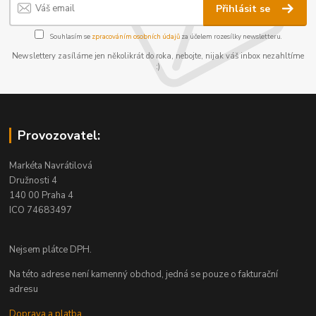
Přihlásit se
Souhlasím se
zpracováním osobních údajů
za účelem rozesílky newsletteru.
Newslettery zasíláme jen několikrát do roka, nebojte, nijak váš inbox nezahltíme
:)
Provozovatel:
Markéta Navrátilová
Družnosti 4
140 00 Praha 4
ICO 74683497
Nejsem plátce DPH.
Na této adrese není kamenný obchod, jedná se pouze o fakturační
adresu
Doprava a platba