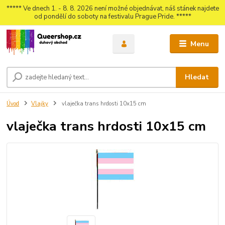
***** Ve dnech 1. - 8. 8. 2026 není možné objednávat, náš stánek najdete
od pondělí do soboty na festivalu Prague Pride. *****
Menu
Hledat
Úvod
Vlajky
vlaječka trans hrdosti 10x15 cm
vlaječka trans hrdosti 10x15 cm