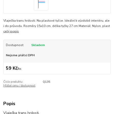
Vlaječka trans hrdosti. Na plastové tyčce. Ideální k výzdobě interiéru, ale
i do průvodu. Rozměry 15x10 cm, délka tyčky 27 cm Materiál: Nylon, plast
celý popis
Dostupnost
Skladem
Nejsme plátci DPH
59 Kč
/
ks
Číslo produktu:
Q135
Hlídat cenu / dostupnost
Popis
Vlaječka trans hrdosti.