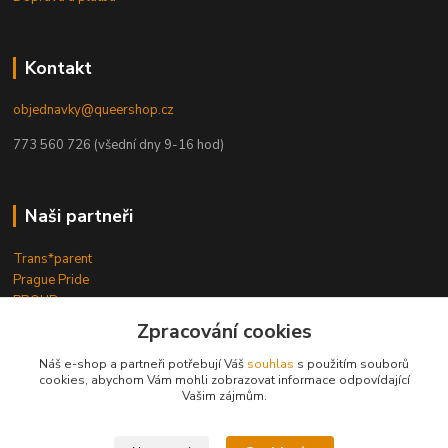
Kontakt
objednavky@queershop.cz
773 560 726 (všední dny 9-16 hod)
Naši partneři
Trans*parent
Prague Pride
PROUD
iBoys
iGirls
Zpracování cookies
lesbickykoutek.cz
Stud Brno
Náš e-shop a partneři potřebují Váš
souhlas
s použitím souborů
cookies, abychom Vám mohli zobrazovat informace odpovídající
Mezipatra
Vašim zájmům.
Odnaproti.cz