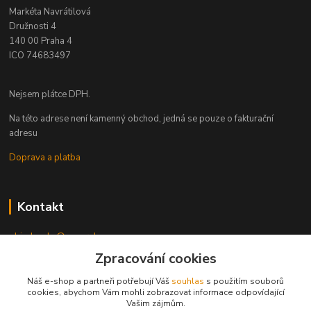
Markéta Navrátilová
Družnosti 4
140 00 Praha 4
ICO 74683497
Nejsem plátce DPH.
Na této adrese není kamenný obchod, jedná se pouze o fakturační
adresu
Doprava a platba
Kontakt
objednavky@queershop.cz
Zpracování cookies
773 560 726 (všední dny 9-16 hod)
Náš e-shop a partneři potřebují Váš
souhlas
s použitím souborů
cookies, abychom Vám mohli zobrazovat informace odpovídající
Vašim zájmům.
Naši partneři