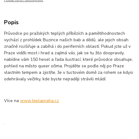
Hlídat cenu / dostupnost
Popis
Průvodce po pražských teplých příbězích a pamětihodnostech
vychází z prohlídek Buzince našich bab a dědů, ale jejich obsah
značně rozšiřuje a zabíhá i do periferních oblastí. Pokud jste už v
Praze viděli most i hrad a zajímá vás, jak se tu žilo doopravdy,
nabídne vám 150 hesel a řada ilustrací, které průvodce obsahuje,
pohled na město queer očima. Projděte se podle něj po Praze
vlastním tempem a zjistíte, že v tuctovém domě za rohem se kdysi
odehrávaly večírky, kde byste nejraději strávili mládí.
Více na
www.teplapraha.cz
.