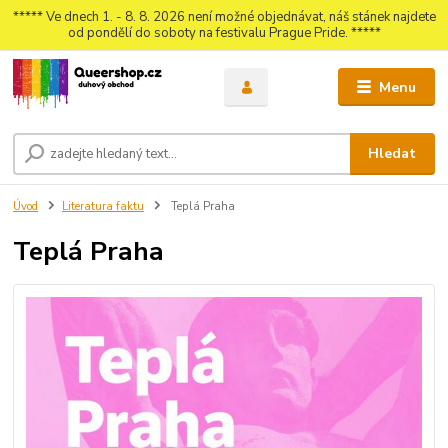
***** Ve dnech 1. - 8. 8. 2026 není možné objednávat, náš stánek najdete
od pondělí do soboty na festivalu Prague Pride. *****
Menu
Hledat
Úvod
Literatura faktu
Teplá Praha
Teplá Praha