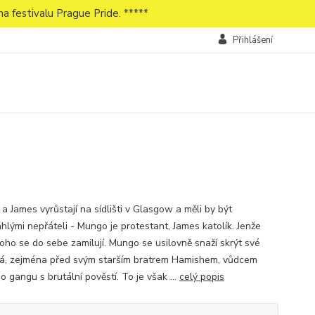
a festivalu Prague Pride. *****
Přihlášení
a James vyrůstají na sídlišti v Glasgow a měli by být
hlými nepřáteli - Mungo je protestant, James katolík. Jenže
toho se do sebe zamilují. Mungo se usilovně snaží skrýt své
já, zejména před svým starším bratrem Hamishem, vůdcem
o gangu s brutální pověstí. To je však ...
celý popis