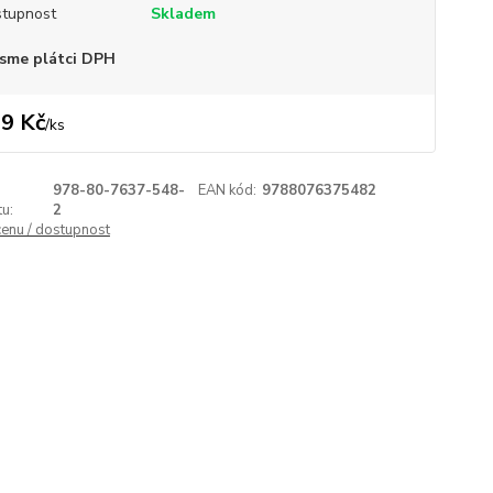
tupnost
Skladem
sme plátci DPH
9 Kč
/
ks
978-80-7637-548-
EAN kód:
9788076375482
u:
2
cenu / dostupnost