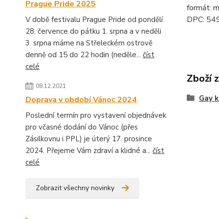
Prague Pride 2025
formát: 
DPC: 54
V době festivalu Prague Pride od pondělí
28. července do pátku 1. srpna a v neděli
3. srpna máme na Střeleckém ostrově
denně od 15 do 22 hodin (neděle...
číst
celé
Zboží 
08.12.2021
Gay k
Doprava v období Vánoc 2024
Poslední termín pro vystavení objednávek
pro včasné dodání do Vánoc (přes
Zásilkovnu i PPL) je úterý 17. prosince
2024. Přejeme Vám zdraví a klidné a...
číst
celé
Zobrazit všechny novinky