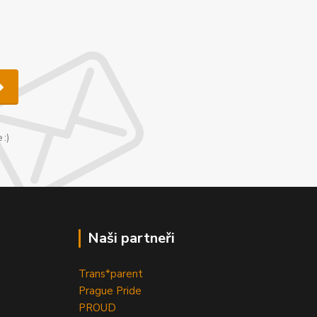
u
 :)
Naši partneři
Trans*parent
Prague Pride
PROUD