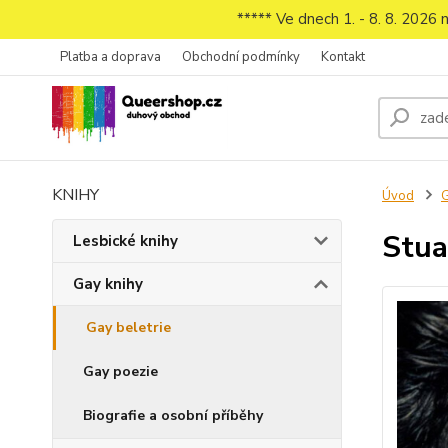
***** Ve dnech 1. - 8. 8. 2026
Platba a doprava
Obchodní podmínky
Kontakt
KNIHY
Úvod
G
Stua
Lesbické knihy
Gay knihy
Gay beletrie
Gay poezie
Biografie a osobní příběhy