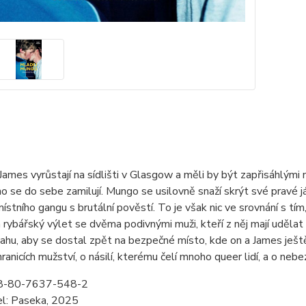
ames vyrůstají na sídlišti v Glasgow a měli by být zapřisáhlými 
o se do sebe zamilují. Mungo se usilovně snaží skrýt své pravé
stního gangu s brutální pověstí. To je však nic ve srovnání s tím
rybářský výlet se dvěma podivnými muži, kteří z něj mají udělat
vahu, aby se dostal zpět na bezpečné místo, kde on a James ješt
ranicích mužství, o násilí, kterému čelí mnoho queer lidí, a o nebez
8-80-7637-548-2
el: Paseka, 2025