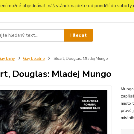
 není možné objednávat, náš stánek najdete od pondělí do soboty n
Hledat
ay knihy
Gay beletrie
Stuart, Douglas: Mladej Mungo
rt, Douglas: Mladej Mungo
Mungo 
zapřisá
místo 
pravé 
místníh