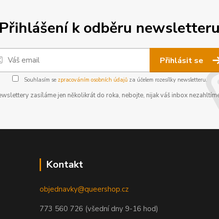
Přihlášení k odběru newsletter
Přihlásit se
Souhlasím se
zpracováním osobních údajů
za účelem rozesílky newsletteru.
wslettery zasíláme jen několikrát do roka, nebojte, nijak váš inbox nezahltíme
Kontakt
objednavky@queershop.cz
773 560 726 (všední dny 9-16 hod)