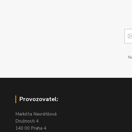
Ne
Provozovatel:
Markéta Navrátilová
Družnosti 4
140 00 Praha 4