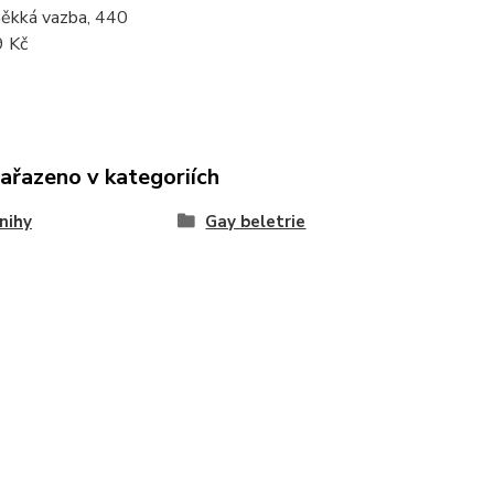
měkká vazba, 440
9 Kč
zařazeno v kategoriích
nihy
Gay beletrie