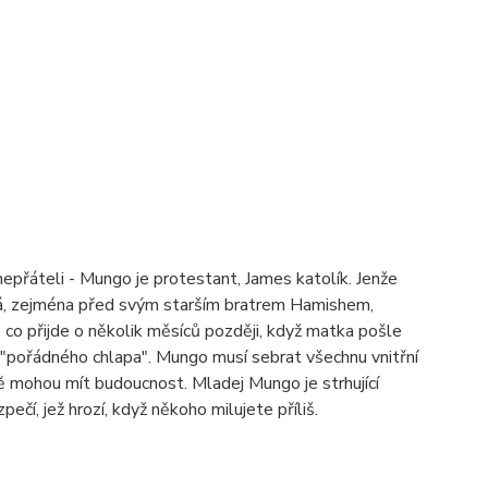
nepřáteli - Mungo je protestant, James katolík. Jenže
 já, zejména před svým starším bratrem Hamishem,
, co přijde o několik měsíců později, když matka pošle
 "pořádného chlapa". Mungo musí sebrat všechnu vnitřní
ě mohou mít budoucnost. Mladej Mungo je strhující
pečí, jež hrozí, když někoho milujete příliš.