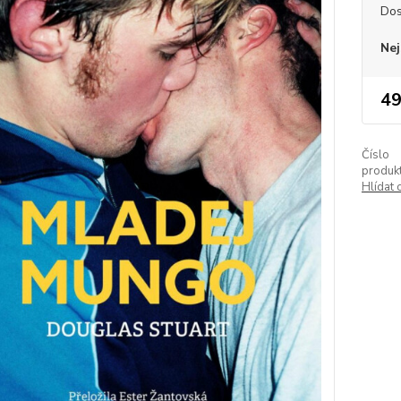
Dos
Nej
49
Číslo
produkt
Hlídat 