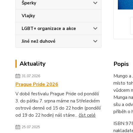
Šperky
Vlajky
LGBT+ organizace a akce
Jiné než duhové
Aktuality
Popis
Mungo a J
31.07.2026
místo toh
Prague Pride 2026
vůdcem mí
V době festivalu Prague Pride od pondělí
Munga na 
3. do pátku 7. srpna máme na Střeleckém
sílu a od
ostrově denně od 15 do 22 hodin (pondělí
příběh o h
od 19 do 22 hodin) náš stáne...
číst celé
ISBN 97
25.07.2025
nakladat