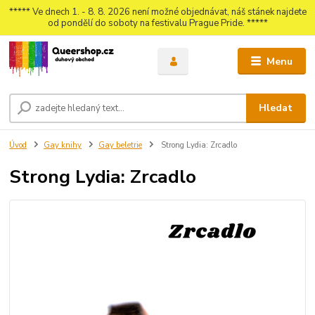
***** Ve dnech 1. - 8. 8. 2026 není možné objednávat, náš stánek najdete
od pondělí do soboty na festivalu Prague Pride. *****
Menu
Hledat
Úvod
Gay knihy
Gay beletrie
Strong Lydia: Zrcadlo
Strong Lydia: Zrcadlo