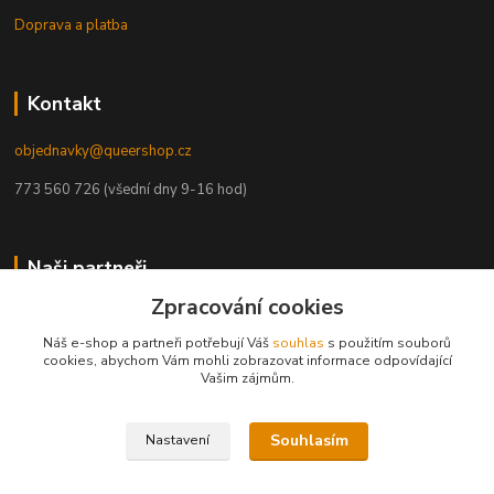
Doprava a platba
Kontakt
objednavky@queershop.cz
773 560 726 (všední dny 9-16 hod)
Naši partneři
Zpracování cookies
Trans*parent
Prague Pride
Náš e-shop a partneři potřebují Váš
souhlas
s použitím souborů
PROUD
cookies, abychom Vám mohli zobrazovat informace odpovídající
Vašim zájmům.
iBoys
iGirls
lesbickykoutek.cz
Stud Brno
Souhlasím
Nastavení
Mezipatra
Odnaproti.cz