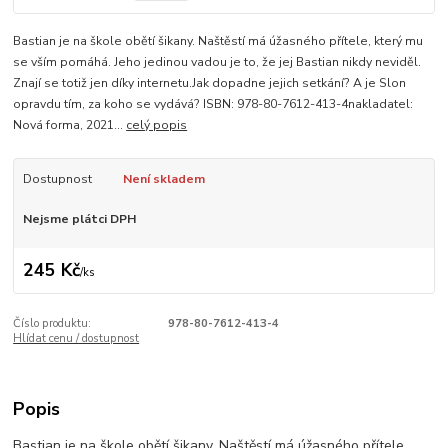
Bastian je na škole obětí šikany. Naštěstí má úžasného přítele, který mu
se vším pomáhá. Jeho jedinou vadou je to, že jej Bastian nikdy neviděl.
Znají se totiž jen díky internetu.Jak dopadne jejich setkání? A je Slon
opravdu tím, za koho se vydává? ISBN: 978-80-7612-413-4nakladatel:
Nová forma, 2021...
celý popis
Dostupnost
Není skladem
Nejsme plátci DPH
245 Kč
/
ks
Číslo produktu:
978-80-7612-413-4
Hlídat cenu / dostupnost
Popis
Bastian je na škole obětí šikany. Naštěstí má úžasného přítele,