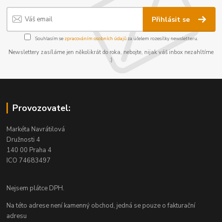
Přihlásit se
Souhlasím se
zpracováním osobních údajů
za účelem rozesílky newsletteru.
Newslettery zasíláme jen několikrát do roka, nebojte, nijak váš inbox nezahltíme
:)
Provozovatel:
Markéta Navrátilová
Družnosti 4
140 00 Praha 4
ICO 74683497
Nejsem plátce DPH.
Na této adrese není kamenný obchod, jedná se pouze o fakturační
adresu