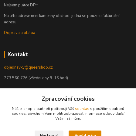
Nejsem plátce DPH.
Na této adrese není kamenný obchod, jedná se pouze o fakturační
adresu
Doprava a platba
Kontakt
objednavky@queershop.cz
773 560 726 (všední dny 9-16 hod)
Zpracování cookies
Naši partneři
Náš e-shop a partneři potřebují Váš
souhlas
s použitím souborů
Trans*parent
cookies, abychom Vám mohli zobrazovat informace odpovídající
Vašim zájmům.
Prague Pride
PROUD
iBoys
iGirls
Souhlasím
Nastavení