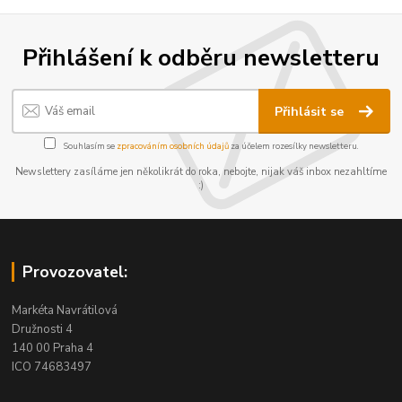
Přihlášení k odběru newsletteru
Přihlásit se
Souhlasím se
zpracováním osobních údajů
za účelem rozesílky newsletteru.
Newslettery zasíláme jen několikrát do roka, nebojte, nijak váš inbox nezahltíme
:)
Provozovatel:
Markéta Navrátilová
Družnosti 4
140 00 Praha 4
ICO 74683497