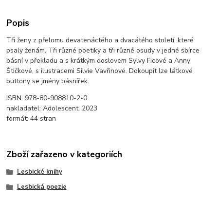
Popis
Tři ženy z přelomu devatenáctého a dvacátého století, které
psaly ženám. Tři různé poetiky a tři různé osudy v jedné sbírce
básní v překladu a s krátkým doslovem Sylvy Ficové a Anny
Štičkové, s ilustracemi Silvie Vavřinové. Dokoupit lze látkové
buttony se jmény básnířek.
ISBN: 978-80-908810-2-0
nakladatel: Adolescent, 2023
formát: 44 stran
Zboží zařazeno v kategoriích
Lesbické knihy
Lesbická poezie