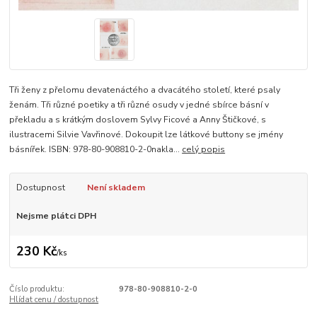
Tři ženy z přelomu devatenáctého a dvacátého století, které psaly
ženám. Tři různé poetiky a tři různé osudy v jedné sbírce básní v
překladu a s krátkým doslovem Sylvy Ficové a Anny Štičkové, s
ilustracemi Silvie Vavřinové. Dokoupit lze látkové buttony se jmény
básnířek. ISBN: 978-80-908810-2-0nakla...
celý popis
Dostupnost
Není skladem
Nejsme plátci DPH
230 Kč
/
ks
Číslo produktu:
978-80-908810-2-0
Hlídat cenu / dostupnost