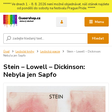
***** Ve dnech 1. - 8. 8. 2026 není možné objednávat, náš stánek najdete
od pondělí do soboty na festivalu Prague Pride. *****
Menu
Hledat
Úvod
Lesbické knihy
Lesbická poezie
Stein – Lowell – Dickinson:
Nebyla jen Sapfo
Stein – Lowell – Dickinson:
Nebyla jen Sapfo