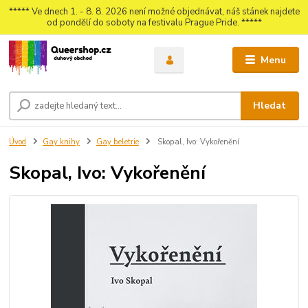
***** Ve dnech 1. - 8. 8. 2026 není možné objednávat, náš stánek najdete
od pondělí do soboty na festivalu Prague Pride. *****
Menu
Hledat
Úvod
Gay knihy
Gay beletrie
Skopal, Ivo: Vykořenění
Skopal, Ivo: Vykořenění