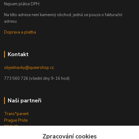
Nejsem plátce DPH.
Na této adrese není kamenný obchod, jedná se pouze o fakturační
adresu
Doprava a platba
Kontakt
objednavky@queershop.cz
773 560 726 (všední dny 9-16 hod)
Naši partneři
Trans*parent
Prague Pride
PROUD
iBoys
iGirls
Zpracování cookies