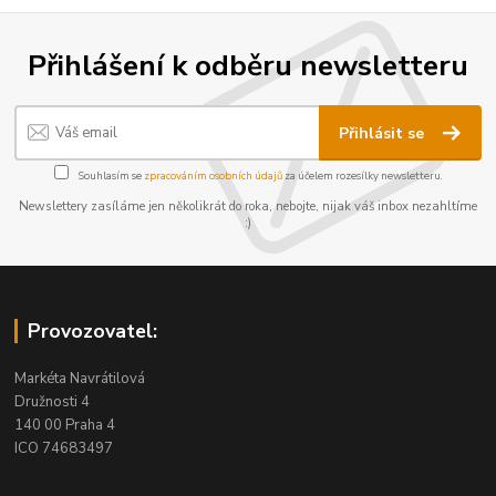
Přihlášení k odběru newsletteru
Přihlásit se
Souhlasím se
zpracováním osobních údajů
za účelem rozesílky newsletteru.
Newslettery zasíláme jen několikrát do roka, nebojte, nijak váš inbox nezahltíme
:)
Provozovatel:
Markéta Navrátilová
Družnosti 4
140 00 Praha 4
ICO 74683497