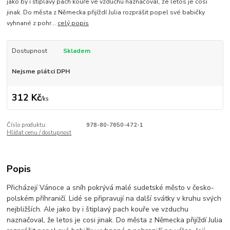
jako by i štiplavý pach kouře ve vzduchu naznačoval, že letos je cosi
jinak. Do města z Německa přijíždí Julia rozprášit popel své babičky
vyhnané z pohr...
celý popis
Dostupnost
Skladem
Nejsme plátci DPH
312 Kč
/
ks
Číslo produktu:
978-80-7650-472-1
Hlídat cenu / dostupnost
Popis
Přicházejí Vánoce a sníh pokrývá malé sudetské město v česko-
polském příhraničí. Lidé se připravují na další svátky v kruhu svých
nejbližších. Ale jako by i štiplavý pach kouře ve vzduchu
naznačoval, že letos je cosi jinak. Do města z Německa přijíždí Julia