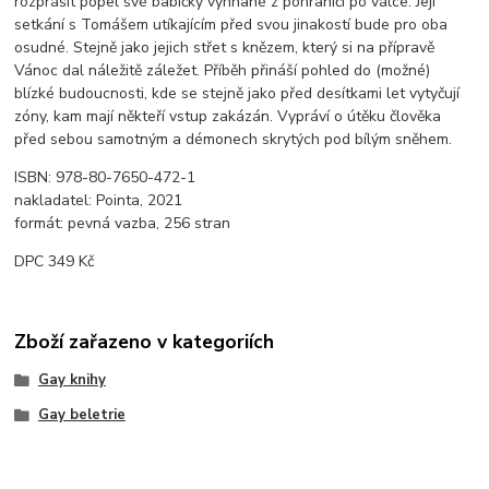
rozprášit popel své babičky vyhnané z pohraničí po válce. Její
setkání s Tomášem utíkajícím před svou jinakostí bude pro oba
osudné. Stejně jako jejich střet s knězem, který si na přípravě
Vánoc dal náležitě záležet. Příběh přináší pohled do (možné)
blízké budoucnosti, kde se stejně jako před desítkami let vytyčují
zóny, kam mají někteří vstup zakázán. Vypráví o útěku člověka
před sebou samotným a démonech skrytých pod bílým sněhem.
ISBN: 978-80-7650-472-1
nakladatel: Pointa, 2021
formát: pevná vazba, 256 stran
DPC 349 Kč
Zboží zařazeno v kategoriích
Gay knihy
Gay beletrie