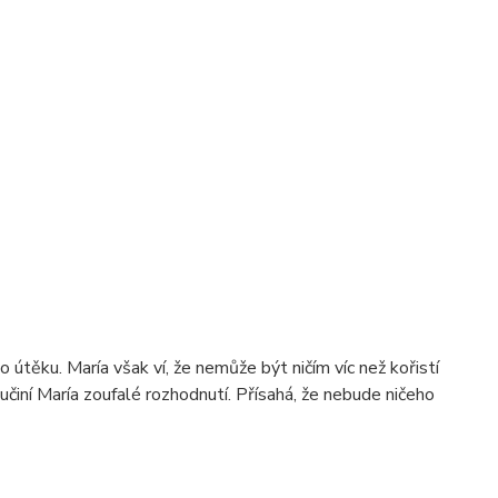
po útěku. María však ví, že nemůže být ničím víc než kořistí
učiní María zoufalé rozhodnutí. Přísahá, že nebude ničeho