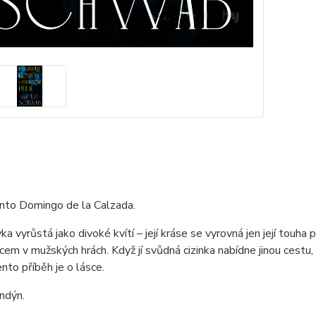
nto Domingo de la Calzada.
ka vyrůstá jako divoké kvítí – její kráse se vyrovná jen její touha 
em v mužských hrách. Když jí svůdná cizinka nabídne jinou cestu, 
ento příběh je o lásce.
ndýn.