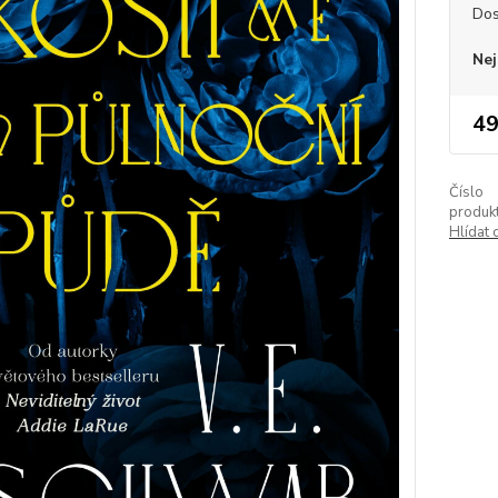
Dos
Nej
49
Číslo
produkt
Hlídat 