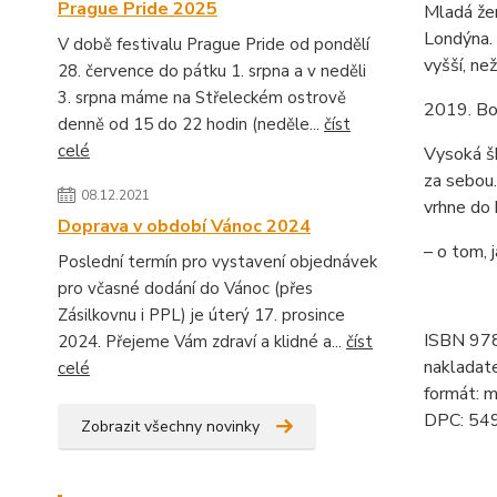
Prague Pride 2025
Mladá žen
Londýna. 
V době festivalu Prague Pride od pondělí
vyšší, ne
28. července do pátku 1. srpna a v neděli
3. srpna máme na Střeleckém ostrově
2019. Bo
denně od 15 do 22 hodin (neděle...
číst
celé
Vysoká šk
za sebou.
08.12.2021
vrhne do
Doprava v období Vánoc 2024
– o tom, j
Poslední termín pro vystavení objednávek
pro včasné dodání do Vánoc (přes
Zásilkovnu i PPL) je úterý 17. prosince
ISBN 97
2024. Přejeme Vám zdraví a klidné a...
číst
nakladat
celé
formát: 
DPC: 54
Zobrazit všechny novinky