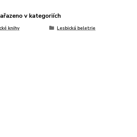
zařazeno v kategoriích
cké knihy
Lesbická beletrie