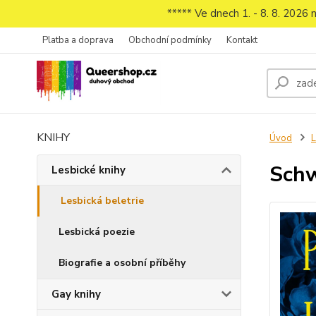
***** Ve dnech 1. - 8. 8. 2026
Platba a doprava
Obchodní podmínky
Kontakt
KNIHY
Úvod
L
Schw
Lesbické knihy
Lesbická beletrie
Lesbická poezie
Biografie a osobní příběhy
Gay knihy