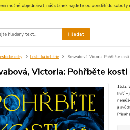
 není možné objednávat, náš stánek najdete od pondělí do soboty n
Hledat
esbické knihy
Lesbická beletrie
Schwabová, Victoria: Pohřběte kosti
abová, Victoria: Pohřběte kosti
1532. 
kvítí –
nemůže
jí svůd
Přísahá