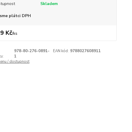
tupnost
Skladem
sme plátci DPH
9 Kč
/
ks
978-80-276-0891-
EAN kód:
9788027608911
u:
1
cenu / dostupnost