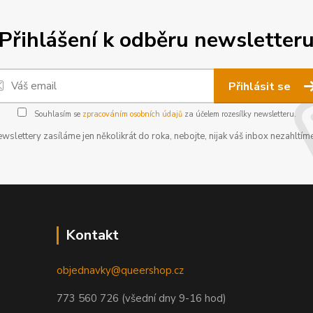
Přihlášení k odběru newsletter
Přihlásit se
Souhlasím se
zpracováním osobních údajů
za účelem rozesílky newsletteru.
wslettery zasíláme jen několikrát do roka, nebojte, nijak váš inbox nezahltíme
Kontakt
objednavky@queershop.cz
773 560 726 (všední dny 9-16 hod)