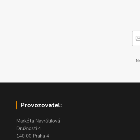
Ne
Provozovatel:
Markéta Navrátilová
Družnosti 4
140 00 Praha 4