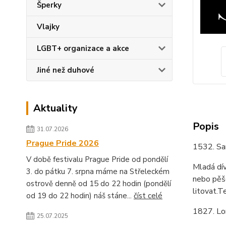
Šperky
Vlajky
LGBT+ organizace a akce
Jiné než duhové
Aktuality
Popis
31.07.2026
Prague Pride 2026
1532. Sa
V době festivalu Prague Pride od pondělí
Mladá dív
3. do pátku 7. srpna máme na Střeleckém
nebo pěšc
ostrově denně od 15 do 22 hodin (pondělí
litovat.T
od 19 do 22 hodin) náš stáne...
číst celé
1827. Lo
25.07.2025