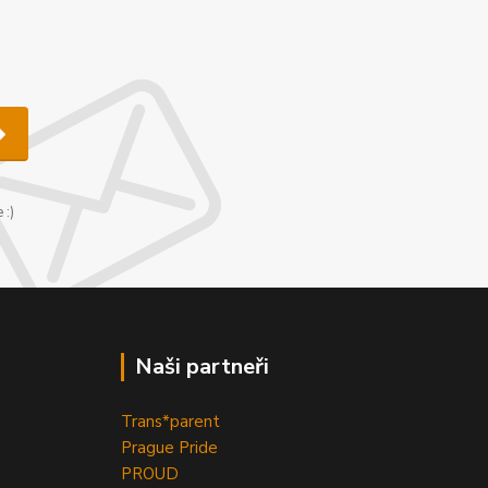
u
 :)
Naši partneři
Trans*parent
Prague Pride
PROUD