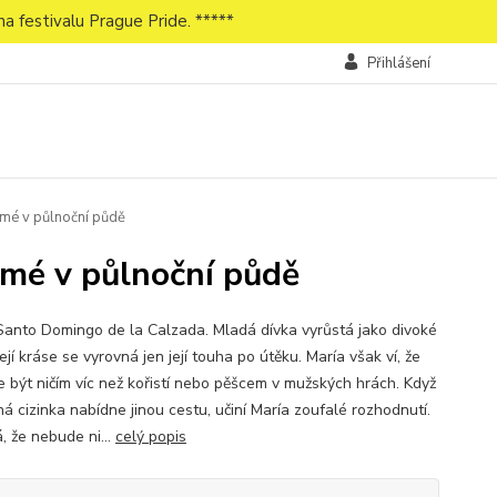
a festivalu Prague Pride. *****
Přihlášení
 mé v půlnoční půdě
 mé v půlnoční půdě
Santo Domingo de la Calzada. Mladá dívka vyrůstá jako divoké
 její kráse se vyrovná jen její touha po útěku. María však ví, že
 být ničím víc než kořistí nebo pěšcem v mužských hrách. Když
ná cizinka nabídne jinou cestu, učiní María zoufalé rozhodnutí.
, že nebude ni...
celý popis