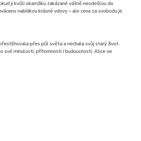
dokud ji kvůli okamžiku zakázané vášně neodešlou do
uchváceno nabídkou krásné vdovy – ale cena za svobodu je
přestěhovala přes půl světa a nechala svůj starý život
 své minulosti, přítomnosti i budoucnosti, Alice se