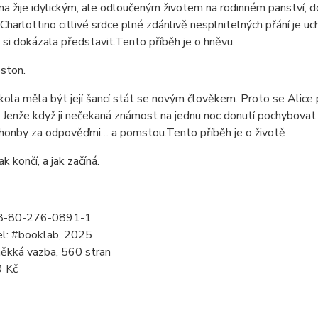
a žije idylickým, ale odloučeným životem na rodinném panství, 
Charlottino citlivé srdce plné zdánlivě nesplnitelných přání je 
ž si dokázala představit.Tento příběh je o hněvu.
ston.
ola měla být její šancí stát se novým člověkem. Proto se Alice 
 Jenže když ji nečekaná známost na jednu noc donutí pochybovat o
 honby za odpověďmi… a pomstou.Tento příběh je o životě
ak končí, a jak začíná.
8-80-276-0891-1
el: #booklab, 2025
měkká vazba, 560 stran
9 Kč