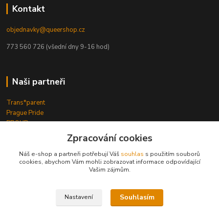
Kontakt
objednavky@queershop.cz
773 560 726 (všední dny 9-16 hod)
Naši partneři
Trans*parent
Prague Pride
PROUD
iBoys
iGirls
Zpracování cookies
lesbickykoutek.cz
Stud Brno
Náš e-shop a partneři potřebují Váš
souhlas
s použitím souborů
cookies, abychom Vám mohli zobrazovat informace odpovídající
Mezipatra
Vašim zájmům.
Odnaproti.cz
Souhlasím
Nastavení