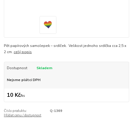
Pět papírových samolepek – srdíček. Velikost jednoho srdíčka cca 2,5 x
2 cm.
celý popis
Dostupnost
Skladem
Nejsme plátci DPH
10 Kč
/
ks
Číslo produktu:
Q-1369
Hlídat cenu / dostupnost