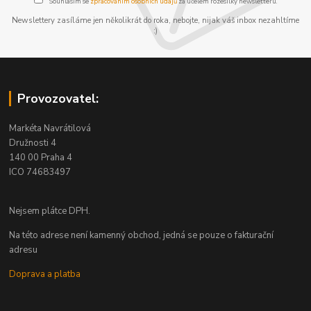
Souhlasím se
zpracováním osobních údajů
za účelem rozesílky newsletteru.
Newslettery zasíláme jen několikrát do roka, nebojte, nijak váš inbox nezahltíme
:)
Provozovatel:
Markéta Navrátilová
Družnosti 4
140 00 Praha 4
ICO 74683497
Nejsem plátce DPH.
Na této adrese není kamenný obchod, jedná se pouze o fakturační
adresu
Doprava a platba