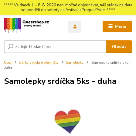
***** Ve dnech 1. - 8. 8. 2026 není možné objednávat, náš stánek najdete
od pondělí do soboty na festivalu Prague Pride. *****
Menu
Hledat
Úvod
Dárky a drobné předměty
Samolepky
Samolepky srdíčka 5ks -
duha
Samolepky srdíčka 5ks - duha