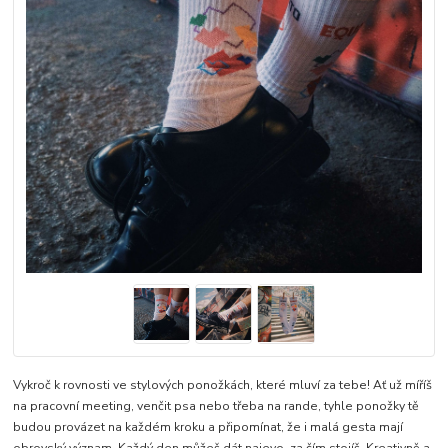
Vykroč k rovnosti ve stylových ponožkách, které mluví za tebe! Ať už míříš
na pracovní meeting, venčit psa nebo třeba na rande, tyhle ponožky tě
budou provázet na každém kroku a připomínat, že i malá gesta mají
obrovský význam. Každý den můžeš dát najevo, za čím stojíš. Kreativně a