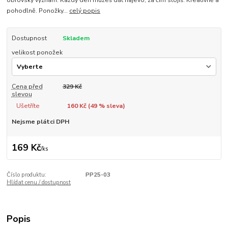
pohodlně. Ponožky...
celý popis
Dostupnost
Skladem
velikost ponožek
Cena před
329 Kč
slevou
Ušetříte
160 Kč (
49
% sleva)
Nejsme plátci DPH
169 Kč
/
ks
Číslo produktu:
PP25-03
Hlídat cenu / dostupnost
Popis