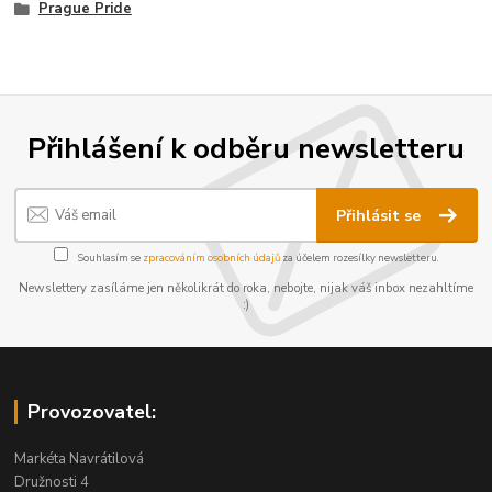
Prague Pride
Přihlášení k odběru newsletteru
Přihlásit se
Souhlasím se
zpracováním osobních údajů
za účelem rozesílky newsletteru.
Newslettery zasíláme jen několikrát do roka, nebojte, nijak váš inbox nezahltíme
:)
Provozovatel:
Markéta Navrátilová
Družnosti 4