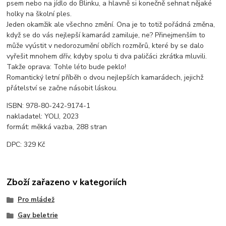
psem nebo na jídlo do Blinku, a hlavně si konečně sehnat nějaké
holky na školní ples.
Jeden okamžik ale všechno změní. Ona je to totiž pořádná změna,
když se do vás nejlepší kamarád zamiluje, ne? Přinejmenším to
může vyústit v nedorozumění obřích rozměrů, které by se dalo
vyřešit mnohem dřív, kdyby spolu ti dva paličáci zkrátka mluvili.
Takže oprava: Tohle léto bude peklo!
Romantický letní příběh o dvou nejlepších kamarádech, jejichž
přátelství se začne násobit láskou.
ISBN: 978-80-242-9174-1
nakladatel: YOLI, 2023
formát: měkká vazba, 288 stran
DPC: 329 Kč
Zboží zařazeno v kategoriích
Pro mládež
Gay beletrie