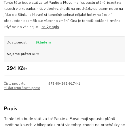
Tohle léto bude stát za to! Paulie a Floyd mají spoustu plánů: jezdit na
kolech v bikeparku, hrát videohry, chodit na procházky se psem nebo na
jídlo do Blinku, a hlavně si konečně sehnat nějaké holky na školní
ples.Jeden okamžik ale všechno změní. Ona je to totiž pořádná změna,
když se do vás nejle...
celý popis
Dostupnost
Skladem
Nejsme plátci DPH
294 Kč
/
ks
Číslo produktu:
978-80-242-9174-1
Hlídat cenu / dostupnost
Popis
Tohle léto bude stát za to! Paulie a Floyd mají spoustu plánů:
jezdit na kolech v bikeparku, hrát videohry, chodit na procházky se