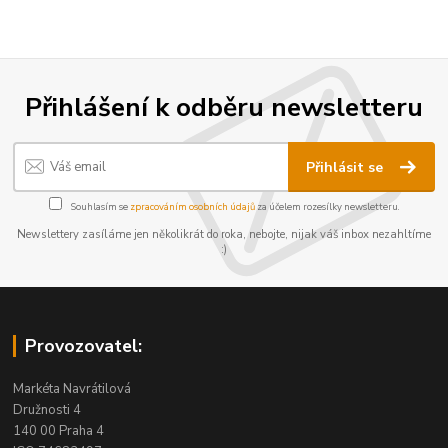
Přihlášení k odběru newsletteru
Přihlásit se
Souhlasím se
zpracováním osobních údajů
za účelem rozesílky newsletteru.
Newslettery zasíláme jen několikrát do roka, nebojte, nijak váš inbox nezahltíme
:)
Provozovatel:
Markéta Navrátilová
Družnosti 4
140 00 Praha 4