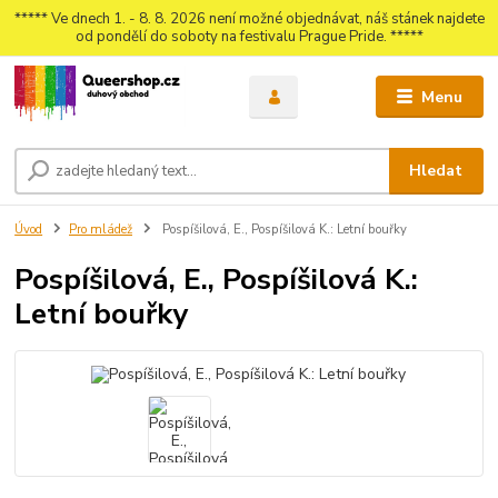
***** Ve dnech 1. - 8. 8. 2026 není možné objednávat, náš stánek najdete
od pondělí do soboty na festivalu Prague Pride. *****
Menu
Hledat
Úvod
Pro mládež
Pospíšilová, E., Pospíšilová K.: Letní bouřky
Pospíšilová, E., Pospíšilová K.:
Letní bouřky