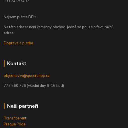
ICO 74683497
Nejsem plátce DPH.
Na této adrese není kamenný obchod, jedná se pouze o fakturační
adresu
Doprava a platba
Kontakt
objednavky@queershop.cz
773 560 726 (všední dny 9-16 hod)
Naši partneři
Trans*parent
Prague Pride