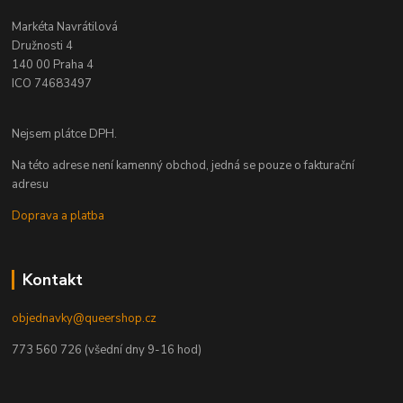
Markéta Navrátilová
Družnosti 4
140 00 Praha 4
ICO 74683497
Nejsem plátce DPH.
Na této adrese není kamenný obchod, jedná se pouze o fakturační
adresu
Doprava a platba
Kontakt
objednavky@queershop.cz
773 560 726 (všední dny 9-16 hod)