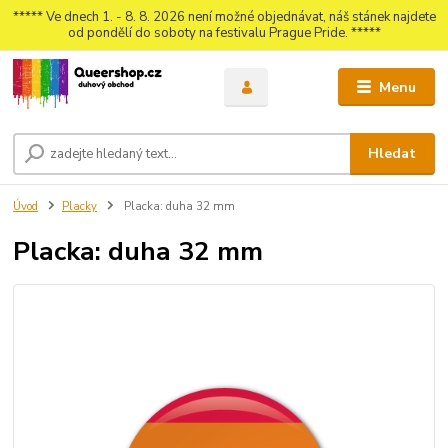
***** Ve dnech 1. - 8. 8. 2026 není možné objednávat, náš stánek najdete
od pondělí do soboty na festivalu Prague Pride. *****
Menu
Hledat
Úvod
Placky
Placka: duha 32 mm
Placka: duha 32 mm