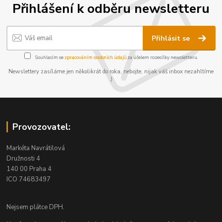
Přihlášení k odběru newsletteru
Přihlásit se
Souhlasím se
zpracováním osobních údajů
za účelem rozesílky newsletteru.
Newslettery zasíláme jen několikrát do roka, nebojte, nijak váš inbox nezahltíme
:)
Provozovatel:
Markéta Navrátilová
Družnosti 4
140 00 Praha 4
ICO 74683497
Nejsem plátce DPH.