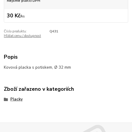
Nejsme plátci DPH
30 Kč
/
ks
Číslo produktu:
Q431
Hlídat cenu / dostupnost
Popis
Kovová placka s potiskem, Ø 32 mm
Zboží zařazeno v kategoriích
Placky