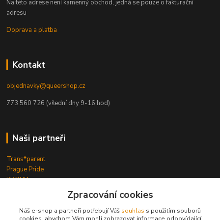
Na této adrese není kamenný obchod, jedná se pouze o fakturační
adresu
Doprava a platba
Kontakt
objednavky@queershop.cz
773 560 726 (všední dny 9-16 hod)
Naši partneři
Trans*parent
Prague Pride
PROUD
iBoys
iGirls
Zpracování cookies
lesbickykoutek.cz
Stud Brno
Náš e-shop a partneři potřebují Váš
souhlas
s použitím souborů
cookies, abychom Vám mohli zobrazovat informace odpovídající