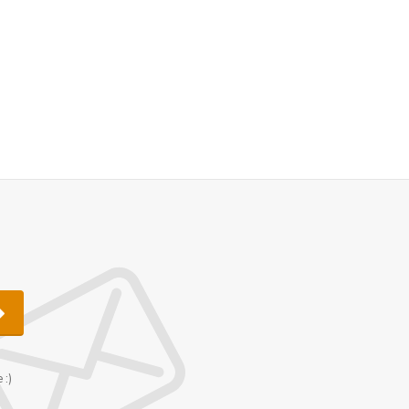
u
 :)