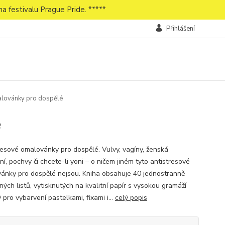
a festivalu Prague Pride. *****
Přihlášení
lovánky pro dospělé
é
resové omalovánky pro dospělé. Vulvy, vagíny, ženská
ní, pochvy či chcete-li yoni – o ničem jiném tyto antistresové
ánky pro dospělé nejsou. Kniha obsahuje 40 jednostranně
ných listů, vytisknutých na kvalitní papír s vysokou gramáží
pro vybarvení pastelkami, fixami i...
celý popis