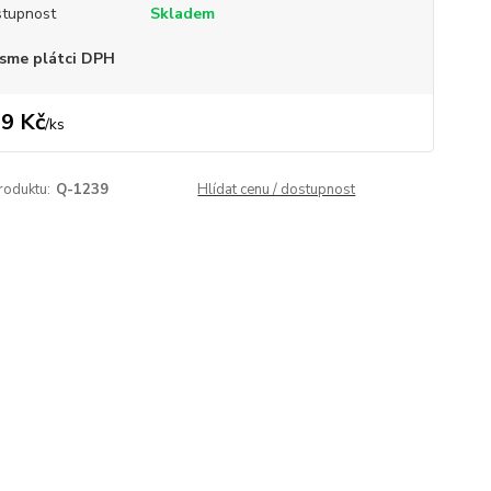
tupnost
Skladem
sme plátci DPH
9 Kč
/
ks
roduktu:
Q-1239
Hlídat cenu / dostupnost