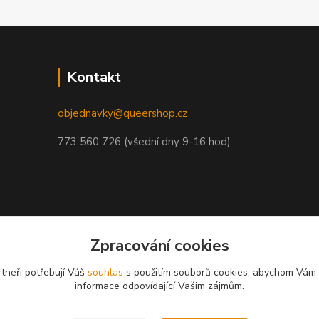
Kontakt
objednavky@queershop.cz
773 560 726 (všední dny 9-16 hod)
Zpracování cookies
tneři potřebují Váš
souhlas
s použitím souborů cookies, abychom Vám 
informace odpovídající Vašim zájmům.