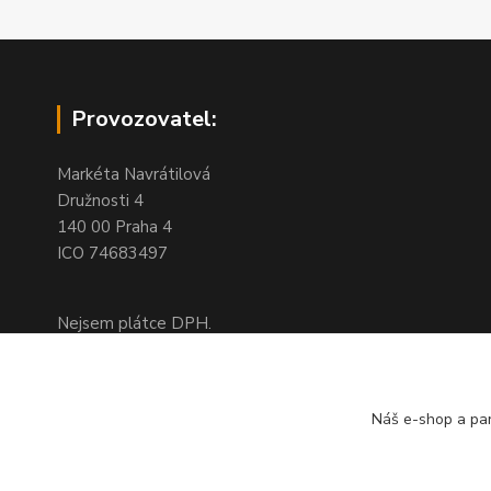
Provozovatel:
Markéta Navrátilová
Družnosti 4
140 00 Praha 4
ICO 74683497
Nejsem plátce DPH.
Na této adrese není kamenný obchod,
jedná se pouze o fakturační adresu
Náš e-shop a par
Doprava a platba