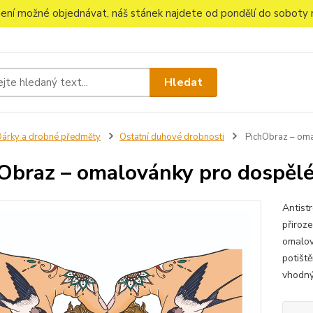
 není možné objednávat, náš stánek najdete od pondělí do soboty n
Hledat
árky a drobné předměty
Ostatní duhové drobnosti
PichObraz – oma
Obraz – omalovánky pro dospěl
Antist
přiroze
omalov
potiště
vhodný 