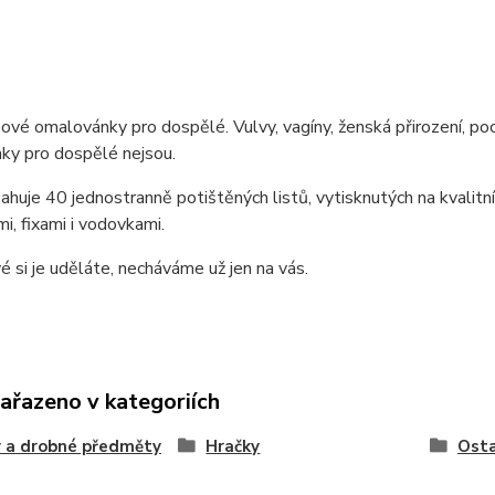
ové omalovánky pro dospělé. Vulvy, vagíny, ženská přirození, poch
ky pro dospělé nejsou.
ahuje 40 jednostranně potištěných listů, vytisknutých na kvalitn
i, fixami i vodovkami.
é si je uděláte, necháváme už jen na vás.
zařazeno v kategoriích
 a drobné předměty
Hračky
Osta