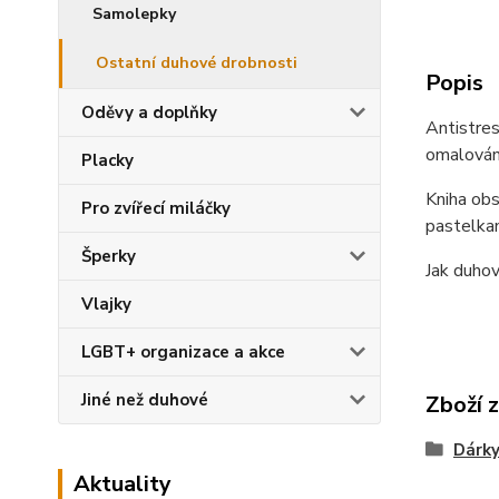
Samolepky
Ostatní duhové drobnosti
Popis
Oděvy a doplňky
Antistres
omalován
Placky
Kniha obs
Pro zvířecí miláčky
pastelkam
Šperky
Jak duhov
Vlajky
LGBT+ organizace a akce
Jiné než duhové
Zboží 
Dárky
Aktuality