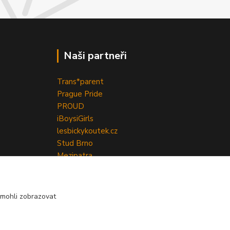
Naši partneři
Trans*parent
Prague Pride
PROUD
iBoys
iGirls
lesbickykoutek.cz
Stud Brno
Mezipatra
Odnaproti.cz
mohli zobrazovat