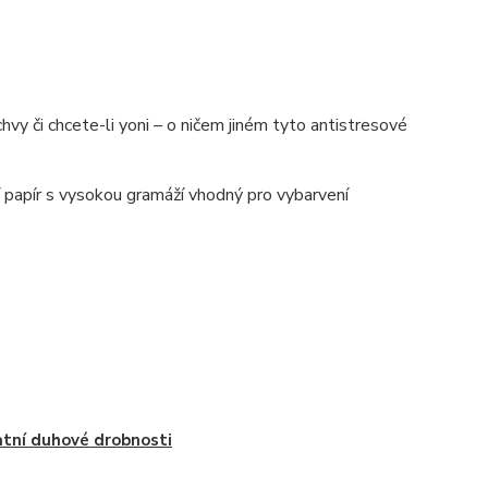
vy či chcete-li yoni – o ničem jiném tyto antistresové
í papír s vysokou gramáží vhodný pro vybarvení
tní duhové drobnosti