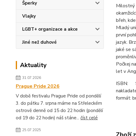
Šperky
Milostný 
okamžicíc
Vlajky
břeh, kde
Mladý uni
LGBT+ organizace a akce
první poh
jazyk. Br
Jiné než duhové
jaké se s
proměnliv
Počkej na
Aktuality
let v Angl
31.07.2026
ISBN: 
Prague Pride 2026
nakladate
V době festivalu Prague Pride od pondělí
formát: b
3. do pátku 7. srpna máme na Střeleckém
ostrově denně od 15 do 22 hodin (pondělí
od 19 do 22 hodin) náš stáne...
číst celé
25.07.2025
Zboží 