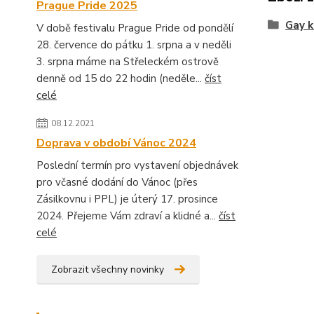
Prague Pride 2025
Gay k
V době festivalu Prague Pride od pondělí
28. července do pátku 1. srpna a v neděli
3. srpna máme na Střeleckém ostrově
denně od 15 do 22 hodin (neděle...
číst
celé
08.12.2021
Doprava v období Vánoc 2024
Poslední termín pro vystavení objednávek
pro včasné dodání do Vánoc (přes
Zásilkovnu i PPL) je úterý 17. prosince
2024. Přejeme Vám zdraví a klidné a...
číst
celé
Zobrazit všechny novinky