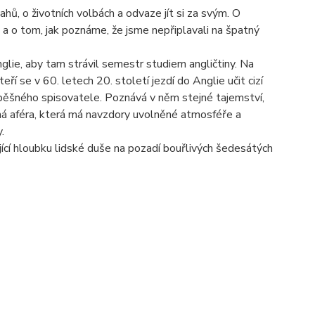
ahů, o životních volbách a odvaze jít si za svým. O
 a o tom, jak poznáme, že jsme nepřiplavali na špatný
glie, aby tam strávil semestr studiem angličtiny. Na
í se v 60. letech 20. století jezdí do Anglie učit cizí
úspěšného spisovatele. Poznává v něm stejné tajemství,
ná aféra, která má navzdory uvolněné atmosféře a
.
ící hloubku lidské duše na pozadí bouřlivých šedesátých