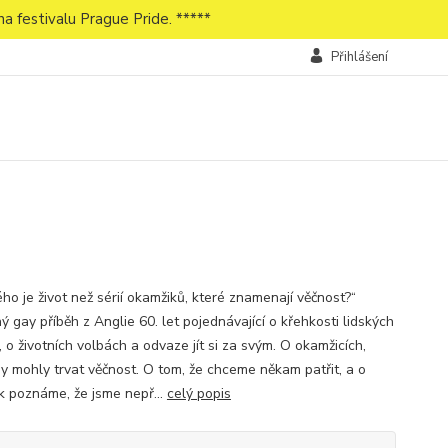
a festivalu Prague Pride. *****
Přihlášení
ého je život než sérií okamžiků, které znamenají věčnost?“
ý gay příběh z Anglie 60. let pojednávající o křehkosti lidských
 o životních volbách a odvaze jít si za svým. O okamžicích,
by mohly trvat věčnost. O tom, že chceme někam patřit, a o
ak poznáme, že jsme nepř...
celý popis