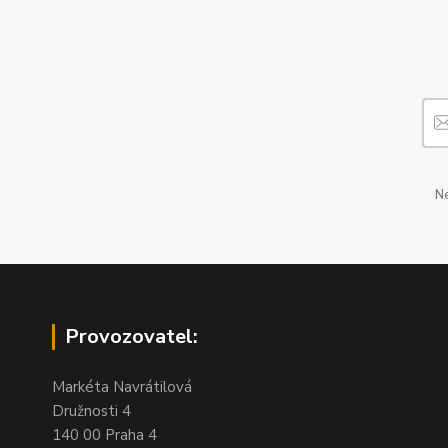
Ne
Provozovatel:
Markéta Navrátilová
Družnosti 4
140 00 Praha 4