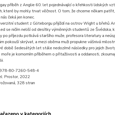
gay příběh z Anglie 60. let pojednávající o křehkosti lidských vzt
h, které by mohly trvat věčnost. O tom, že chceme někam patřit,
 nás čeká jen konec.
verzitní student z Göteborgu přijíždí na ostrov Wight u břehů An
led se ničím neliší od desítky výměnných studentů ze Švédska, kteř
zy po příjezdu potkává staršího muže, profesora literatury a ne
ám pokouší skrývat, a mezi oběma muži propukne vášnivá milost
é době šedesátých let stále nedozírné následky pro jejich životy
 moře je komorním příběhem o přitažlivosti a oddanosti, zkoumaj
ii.
978-80-7260-548-4
l: Prostor, 2022
rožovaná, 328 stran
zařazeno v kategoriích