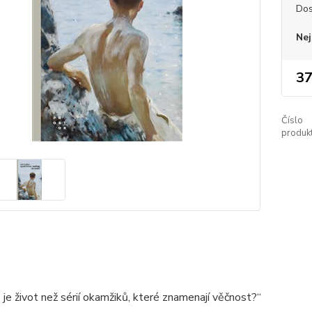
Dos
Nej
37
Číslo
produkt
o je život než sérií okamžiků, které znamenají věčnost?“