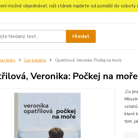
 není možné objednávat, náš stánek najdete od pondělí do soboty n
Hledat
ay knihy
Gay beletrie
Opatřilová, Veronika: Počkej na moře
řilová, Veronika: Počkej na moře
„Co jin
Milostn
vztahů,
které 
tom, j