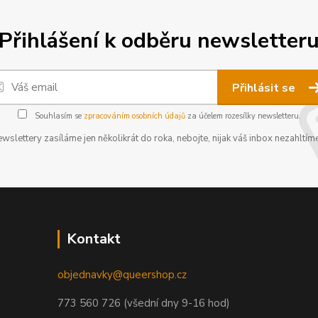
Přihlášení k odběru newsletter
Přihlásit se
Souhlasím se
zpracováním osobních údajů
za účelem rozesílky newsletteru.
wslettery zasíláme jen několikrát do roka, nebojte, nijak váš inbox nezahltíme
Kontakt
objednavky@queershop.cz
773 560 726 (všední dny 9-16 hod)