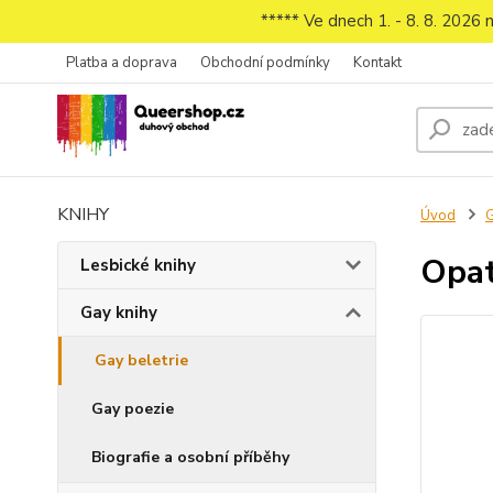
***** Ve dnech 1. - 8. 8. 2026
Platba a doprava
Obchodní podmínky
Kontakt
KNIHY
Úvod
G
Opat
Lesbické knihy
Gay knihy
Gay beletrie
Gay poezie
Biografie a osobní příběhy