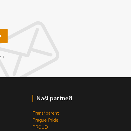
u
 :)
Naši partneři
Trans*parent
Prague Pride
PROUD