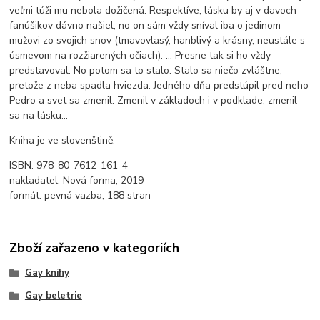
veľmi túži mu nebola dožičená. Respektíve, lásku by aj v davoch
fanúšikov dávno našiel, no on sám vždy sníval iba o jedinom
mužovi zo svojich snov (tmavovlasý, hanblivý a krásny, neustále s
úsmevom na rozžiarených očiach). ... Presne tak si ho vždy
predstavoval. No potom sa to stalo. Stalo sa niečo zvláštne,
pretože z neba spadla hviezda. Jedného dňa predstúpil pred neho
Pedro a svet sa zmenil. Zmenil v základoch i v podklade, zmenil
sa na lásku...
Kniha je ve slovenštině.
ISBN: 978-80-7612-161-4
nakladatel: Nová forma, 2019
formát: pevná vazba, 188 stran
Zboží zařazeno v kategoriích
Gay knihy
Gay beletrie