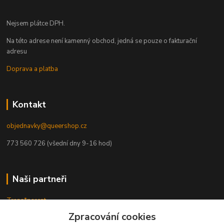
Nejsem plátce DPH.
Na této adrese není kamenný obchod, jedná se pouze o fakturační
adresu
Doprava a platba
Kontakt
objednavky@queershop.cz
773 560 726 (všední dny 9-16 hod)
Naši partneři
Trans*parent
Prague Pride
Zpracování cookies
PROUD