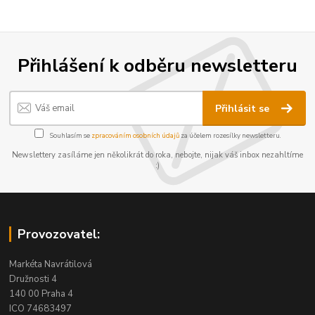
Přihlášení k odběru newsletteru
Přihlásit se
Souhlasím se
zpracováním osobních údajů
za účelem rozesílky newsletteru.
Newslettery zasíláme jen několikrát do roka, nebojte, nijak váš inbox nezahltíme
:)
Provozovatel:
Markéta Navrátilová
Družnosti 4
140 00 Praha 4
ICO 74683497