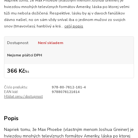
Napriek tomu, že Max Phoebe (vlastným menom Joshua Greiner) je
hviezdou mnohých televíznych formátov Ameriky, láska po ktorej veľmi
túži mu nebola dožičená. Respektíve, lásku by aj v davoch fanúšikov
dávno našiel, no on sám vždy sníval iba o jedinom mužovi zo svojich
snov (tmavovlasý, hanblivý a krá...
celý popis
Dostupnost
Není skladem
Nejsme plátci DPH
366 Kč
/
ks
Číslo produktu:
978-80-7612-161-4
EAN kód:
9788076121614
Hlídat cenu / dostupnost
Popis
Napriek tomu, že Max Phoebe (vlastným menom Joshua Greiner) je
hviezdou mnohých televíznych formátov Ameriky, láska po ktorej