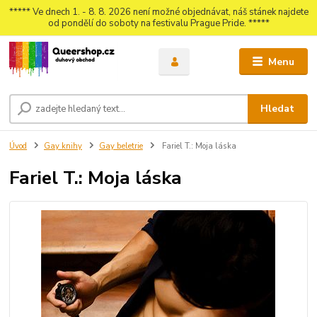
***** Ve dnech 1. - 8. 8. 2026 není možné objednávat, náš stánek najdete
od pondělí do soboty na festivalu Prague Pride. *****
Menu
Hledat
Úvod
Gay knihy
Gay beletrie
Fariel T.: Moja láska
Fariel T.: Moja láska