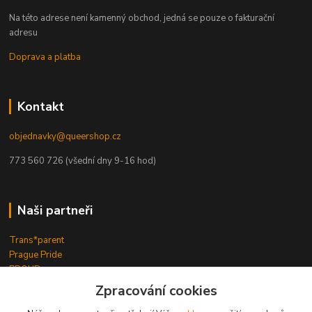
Na této adrese není kamenný obchod, jedná se pouze o fakturační
adresu
Doprava a platba
Kontakt
objednavky@queershop.cz
773 560 726 (všední dny 9-16 hod)
Naši partneři
Trans*parent
Prague Pride
PROUD
iBoys
iGirls
Zpracování cookies
lesbickykoutek.cz