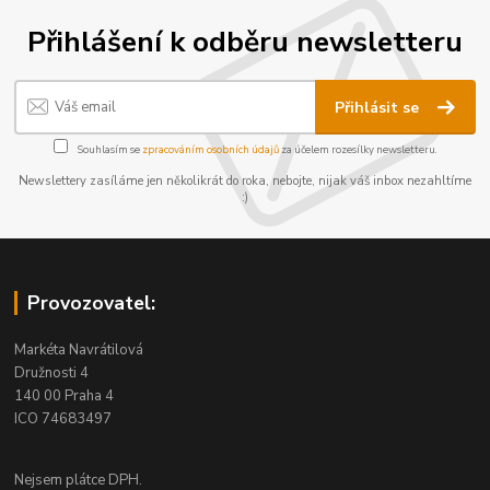
Přihlášení k odběru newsletteru
Přihlásit se
Souhlasím se
zpracováním osobních údajů
za účelem rozesílky newsletteru.
Newslettery zasíláme jen několikrát do roka, nebojte, nijak váš inbox nezahltíme
:)
Provozovatel:
Markéta Navrátilová
Družnosti 4
140 00 Praha 4
ICO 74683497
Nejsem plátce DPH.