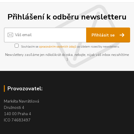
Přihlášení k odběru newsletteru
Přihlásit se
Souhlasím se
zpracováním osobních údajů
za účelem rozesílky newsletteru.
Newslettery zasíláme jen několikrát do roka, nebojte, nijak váš inbox nezahltíme
:)
Provozovatel:
Markéta Navrátilová
Družnosti 4
140 00 Praha 4
ICO 74683497