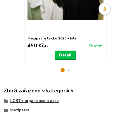
Mezipatra tričko 2025 - bílé
Mezipatra tr
450 Kč
450 Kč
Skladem
/
ks
/
ks
Detail
Zboží zařazeno v kategoriích
LGBT+ organizace a akce
Mezipatra