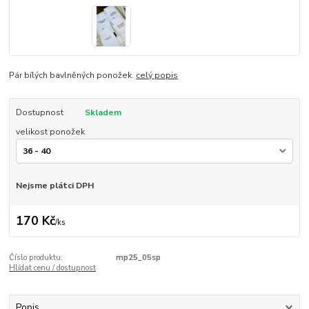
Pár bílých bavlněných ponožek.
celý popis
Dostupnost
Skladem
velikost ponožek
Nejsme plátci DPH
170 Kč
/
ks
Číslo produktu:
mp25_05sp
Hlídat cenu / dostupnost
Popis