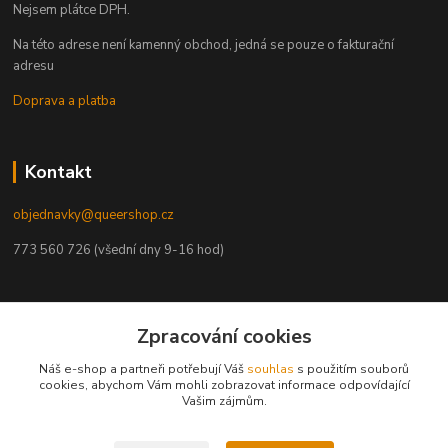
Nejsem plátce DPH.
Na této adrese není kamenný obchod, jedná se pouze o fakturační
adresu
Doprava a platba
Kontakt
objednavky@queershop.cz
773 560 726 (všední dny 9-16 hod)
Naši partneři
Zpracování cookies
Trans*parent
Náš e-shop a partneři potřebují Váš
souhlas
s použitím souborů
Prague Pride
cookies, abychom Vám mohli zobrazovat informace odpovídající
Vašim zájmům.
PROUD
iBoys
iGirls
lesbickykoutek.cz