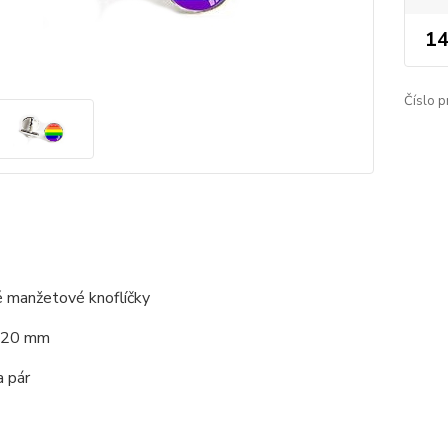
14
Číslo p
 manžetové knoflíčky
: 20 mm
a pár