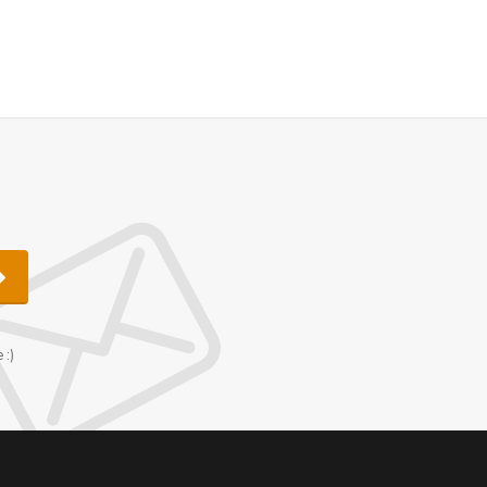
u
 :)