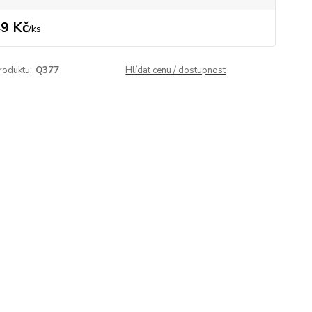
9 Kč
/
ks
roduktu:
Q377
Hlídat cenu / dostupnost