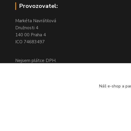
Provozovatel:
Markéta Navrátilová
Družnosti 4
140 00 Praha 4
ICO 74683497
Nejsem plátce DPH.
Na této adrese není kamenný obchod,
jedná se pouze o fakturační adresu
Náš e-shop a par
Doprava a platba
založeno r. 2008 © Queershop.cz