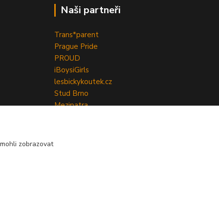
Naši partneři
Trans*parent
Prague Pride
PROUD
iBoys
iGirls
lesbickykoutek.cz
Stud Brno
Mezipatra
Odnaproti.cz
mohli zobrazovat
Vytvořeno na
Eshop-rychle.cz