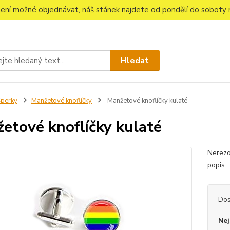
 není možné objednávat, náš stánek najdete od pondělí do soboty n
Hledat
perky
Manžetové knoflíčky
Manžetové knoflíčky kulaté
etové knoflíčky kulaté
Nerezo
popis
Dos
Nej