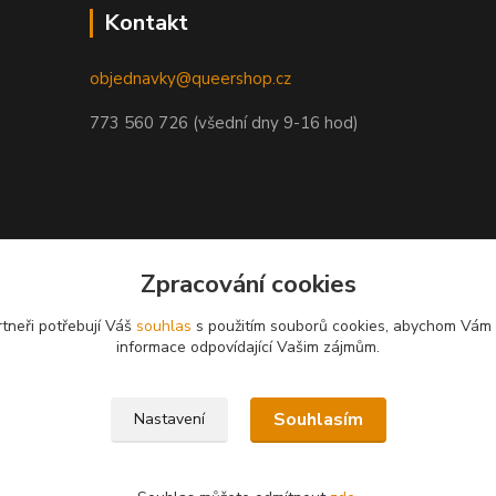
Kontakt
objednavky@queershop.cz
773 560 726 (všední dny 9-16 hod)
Zpracování cookies
tneři potřebují Váš
souhlas
s použitím souborů cookies, abychom Vám 
informace odpovídající Vašim zájmům.
Souhlasím
Nastavení