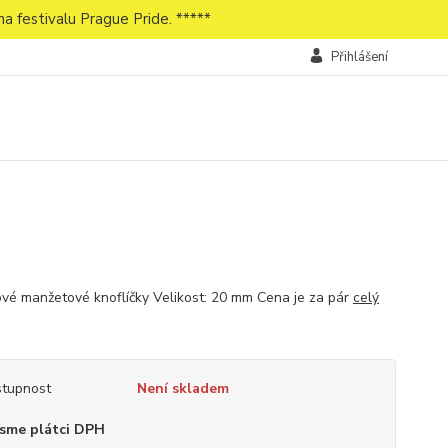
a festivalu Prague Pride. *****
Přihlášení
vé manžetové knoflíčky Velikost: 20 mm Cena je za pár
celý
tupnost
Není skladem
sme plátci DPH