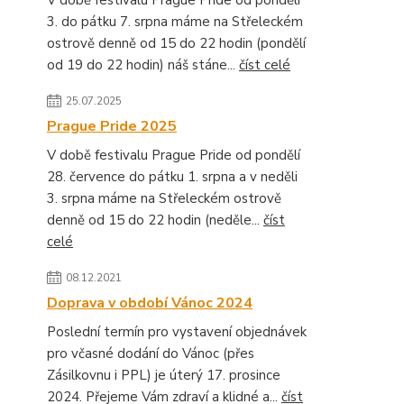
V době festivalu Prague Pride od pondělí
3. do pátku 7. srpna máme na Střeleckém
ostrově denně od 15 do 22 hodin (pondělí
od 19 do 22 hodin) náš stáne...
číst celé
25.07.2025
Prague Pride 2025
V době festivalu Prague Pride od pondělí
28. července do pátku 1. srpna a v neděli
3. srpna máme na Střeleckém ostrově
denně od 15 do 22 hodin (neděle...
číst
celé
08.12.2021
Doprava v období Vánoc 2024
Poslední termín pro vystavení objednávek
pro včasné dodání do Vánoc (přes
Zásilkovnu i PPL) je úterý 17. prosince
2024. Přejeme Vám zdraví a klidné a...
číst