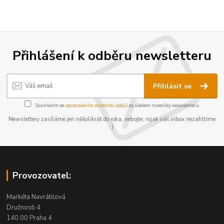
Přihlášení k odběru newsletteru
Přihlásit se
Souhlasím se
zpracováním osobních údajů
za účelem rozesílky newsletteru.
Newslettery zasíláme jen několikrát do roka, nebojte, nijak váš inbox nezahltíme
:)
Provozovatel:
Markéta Navrátilová
Družnosti 4
140 00 Praha 4