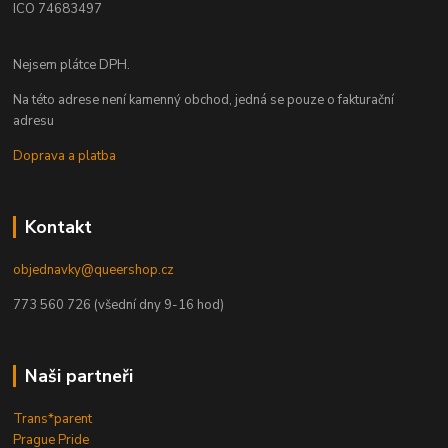
ICO 74683497
Nejsem plátce DPH.
Na této adrese není kamenný obchod, jedná se pouze o fakturační
adresu
Doprava a platba
Kontakt
objednavky@queershop.cz
773 560 726 (všední dny 9-16 hod)
Naši partneři
Trans*parent
Prague Pride