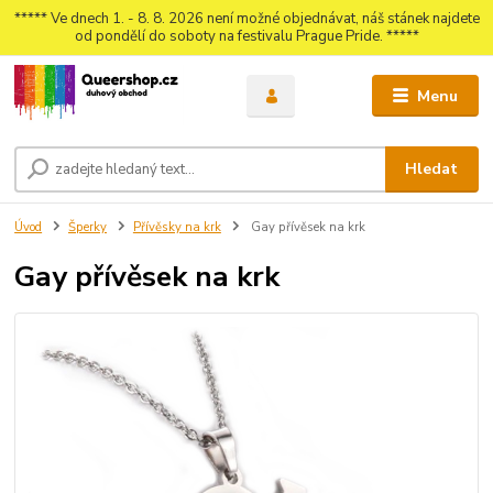
***** Ve dnech 1. - 8. 8. 2026 není možné objednávat, náš stánek najdete
od pondělí do soboty na festivalu Prague Pride. *****
Menu
Hledat
Úvod
Šperky
Přívěsky na krk
Gay přívěsek na krk
Gay přívěsek na krk