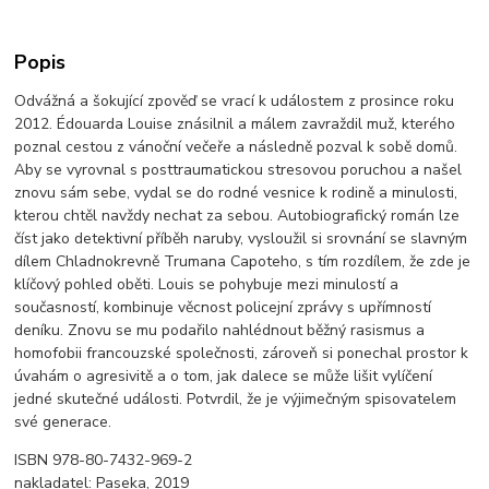
Popis
Odvážná a šokující zpověď se vrací k událostem z prosince roku
2012. Édouarda Louise znásilnil a málem zavraždil muž, kterého
poznal cestou z vánoční večeře a následně pozval k sobě domů.
Aby se vyrovnal s posttraumatickou stresovou poruchou a našel
znovu sám sebe, vydal se do rodné vesnice k rodině a minulosti,
kterou chtěl navždy nechat za sebou. Autobiografický román lze
číst jako detektivní příběh naruby, vysloužil si srovnání se slavným
dílem Chladnokrevně Trumana Capoteho, s tím rozdílem, že zde je
klíčový pohled oběti. Louis se pohybuje mezi minulostí a
současností, kombinuje věcnost policejní zprávy s upřímností
deníku. Znovu se mu podařilo nahlédnout běžný rasismus a
homofobii francouzské společnosti, zároveň si ponechal prostor k
úvahám o agresivitě a o tom, jak dalece se může lišit vylíčení
jedné skutečné události. Potvrdil, že je výjimečným spisovatelem
své generace.
ISBN 978-80-7432-969-2
nakladatel: Paseka, 2019