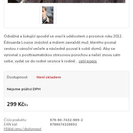
Odvážná a šokující zpověď se vrací k událostem z prosince roku 2012.
Édouarda Louise znásilnil a málem zavraždil muž, kterého poznal
cestou z vánoční večeře a následně pozval k sobě domů. Aby se
vyrovnal s posttraumatickou stresovou poruchou a našel znovu sám
sebe, vydal se do rodné vesnice k rodině...
celý popis
Dostupnost
Není skladem
Nejsme plátci DPH
299 Kč
/
ks
Číslo produktu:
978-80-7432-969-2
EAN kód:
9788074329692
Hlídat cenu / dostupnost