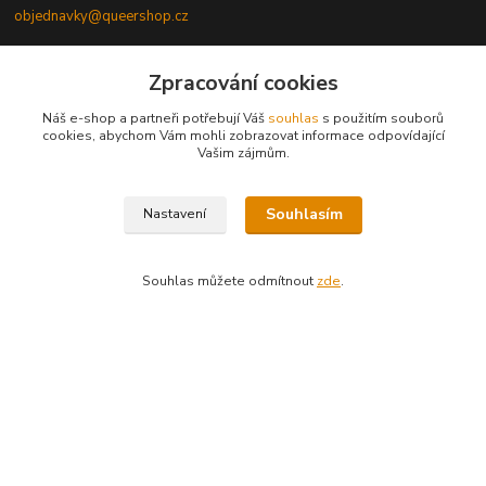
objednavky@queershop.cz
773 560 726 (všední dny 9-16 hod)
Zpracování cookies
Náš e-shop a partneři potřebují Váš
souhlas
s použitím souborů
Naši partneři
cookies, abychom Vám mohli zobrazovat informace odpovídající
Vašim zájmům.
Trans*parent
Prague Pride
Souhlasím
Nastavení
PROUD
iBoys
iGirls
lesbickykoutek.cz
Souhlas můžete odmítnout
zde
.
Stud Brno
Mezipatra
Odnaproti.cz
založeno r. 2008 © Queershop.cz
Vytvořeno na
Eshop-rychle.cz