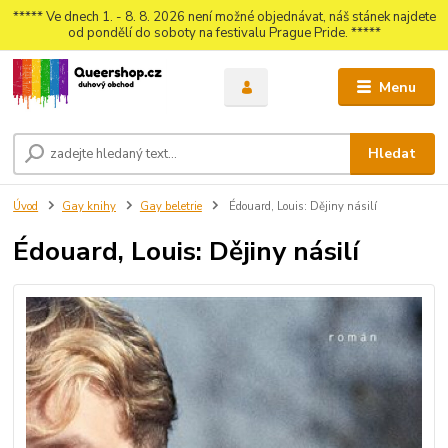
***** Ve dnech 1. - 8. 8. 2026 není možné objednávat, náš stánek najdete
od pondělí do soboty na festivalu Prague Pride. *****
Menu
Hledat
Úvod
Gay knihy
Gay beletrie
Édouard, Louis: Dějiny násilí
Édouard, Louis: Dějiny násilí