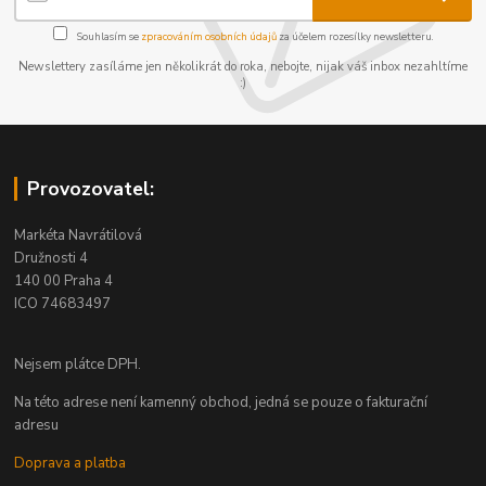
Souhlasím se
zpracováním osobních údajů
za účelem rozesílky newsletteru.
Newslettery zasíláme jen několikrát do roka, nebojte, nijak váš inbox nezahltíme
:)
Provozovatel:
Markéta Navrátilová
Družnosti 4
140 00 Praha 4
ICO 74683497
Nejsem plátce DPH.
Na této adrese není kamenný obchod, jedná se pouze o fakturační
adresu
Doprava a platba