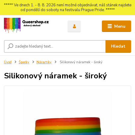
***** Ve dnech 1. - 8. 8. 2026 není možné objednávat, náš stánek najdete
od pondělí do soboty na festivalu Prague Pride. *****
Menu
Hledat
Úvod
Šperky
Náramky
Silikonový náramek - široký
Silikonový náramek - široký