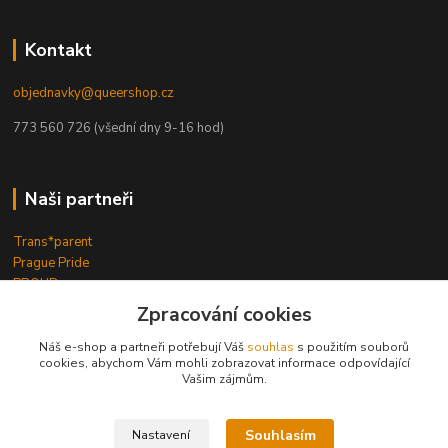
Kontakt
objednavky@queershop.cz
773 560 726 (všední dny 9-16 hod)
Naši partneři
Trans*parent
Prague Pride
PROUD
iBoys
iGirls
Zpracování cookies
lesbickykoutek.cz
Stud Brno
Náš e-shop a partneři potřebují Váš
souhlas
s použitím souborů
cookies, abychom Vám mohli zobrazovat informace odpovídající
Mezipatra
Vašim zájmům.
Odnaproti.cz
Souhlasím
Nastavení