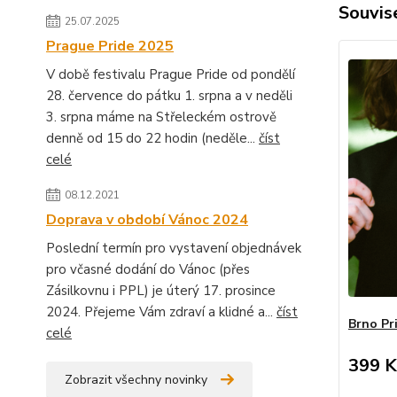
Souvise
25.07.2025
Prague Pride 2025
V době festivalu Prague Pride od pondělí
28. července do pátku 1. srpna a v neděli
3. srpna máme na Střeleckém ostrově
denně od 15 do 22 hodin (neděle...
číst
celé
08.12.2021
Doprava v období Vánoc 2024
Poslední termín pro vystavení objednávek
pro včasné dodání do Vánoc (přes
Zásilkovnu i PPL) je úterý 17. prosince
2024. Přejeme Vám zdraví a klidné a...
číst
Brno Pr
celé
399 K
Zobrazit všechny novinky