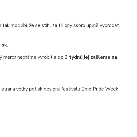
ak moc líbí, že se stihl za tři dny skoro úplně vyprodat.
isk
.
aný merch necháme vyrobit a
do 3 týdnů jej zašleme na
ní strana velký potisk designu festivalu Brno Pride Week