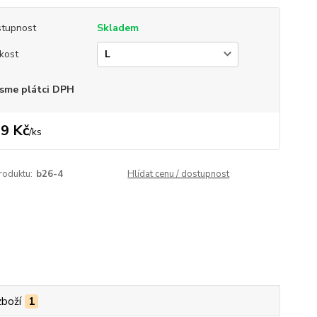
tupnost
Skladem
ikost
sme plátci DPH
9 Kč
/
ks
roduktu:
b26-4
Hlídat cenu / dostupnost
zboží
1