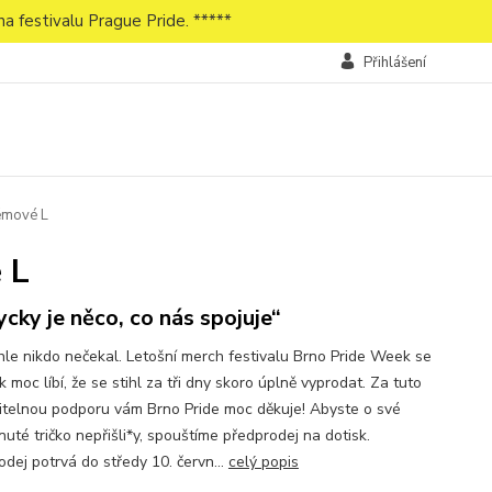
a festivalu Prague Pride. *****
Přihlášení
rémové L
 L
ycky je něco, co nás spojuje“
hle nikdo nečekal. Letošní merch festivalu Brno Pride Week se
 moc líbí, že se stihl za tři dny skoro úplně vyprodat. Za tuto
itelnou podporu vám Brno Pride moc děkuje! Abyste o své
uté tričko nepřišli*y, spouštíme předprodej na dotisk.
odej potrvá do středy 10. červn...
celý popis