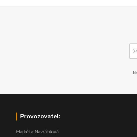
Ne
Provozovatel:
Markéta Navrátilová