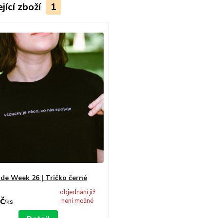
jící zboží
1
ide Week 26 | Tričko černé
objednání již
č
není možné
/
ks