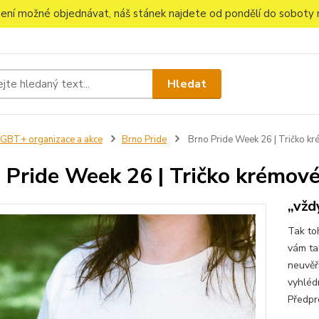
 není možné objednávat, náš stánek najdete od pondělí do soboty n
Hledat
GBT+ organizace a akce
Brno Pride
Brno Pride Week 26 | Tričko k
 Pride Week 26 | Tričko krémové
„vžd
Tak to
vám tak
neuvěř
vyhlédn
Předpr