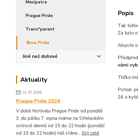
Mezipatra
Popis
Prague Pride
Tak tohle
Trans*parent
Za tuto 
Brno Pride
Abyste o 
Jiné než duhové
Předprod
vámi vyb
Tričko má
Aktuality
Potisk: p
31.07.2026
26 s kyti
Prague Pride 2026
V době festivalu Prague Pride od pondělí
3. do pátku 7. srpna máme na Střeleckém
ostrově denně od 15 do 22 hodin (pondělí
od 19 do 22 hodin) náš stáne...
číst celé