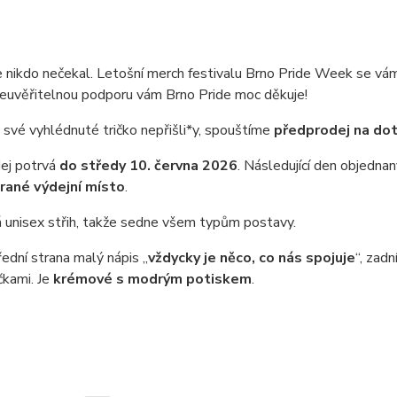
 nikdo nečekal. Letošní merch festivalu Brno Pride Week se vám t
neuvěřitelnou podporu vám Brno Pride moc děkuje!
své vyhlédnuté tričko nepřišli*y, spouštíme
předprodej na dot
ej potrvá
do středy 10. června 2026
. Následující den objedn
rané výdejní místo
.
 unisex střih, takže sedne všem typům postavy.
řední strana malý nápis „
vždycky je něco, co nás spojuje
“, zad
čkami. Je
krémové s modrým potiskem
.