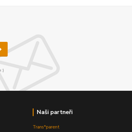
u
 :)
Naši partneři
Trans*parent