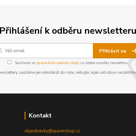
Přihlášení k odběru newsletter
Přihlásit se
Souhlasím se
zpracováním osobních údajů
za účelem rozesílky newsletteru.
wslettery zasíláme jen několikrát do roka, nebojte, nijak váš inbox nezahltíme
Kontakt
objednavky@queershop.cz