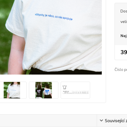
Dos
vel
Nej
39
Číslo p
s
Související 