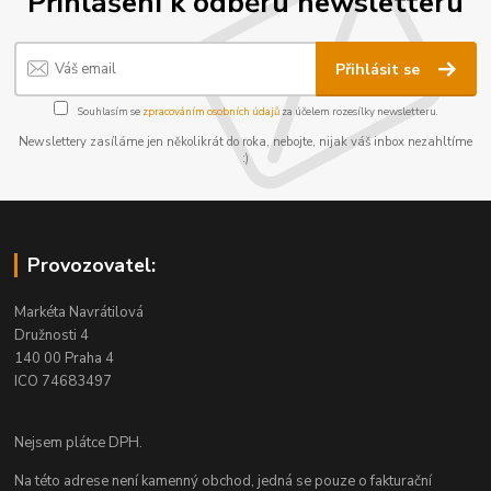
Přihlášení k odběru newsletteru
Přihlásit se
Souhlasím se
zpracováním osobních údajů
za účelem rozesílky newsletteru.
Newslettery zasíláme jen několikrát do roka, nebojte, nijak váš inbox nezahltíme
:)
Provozovatel:
Markéta Navrátilová
Družnosti 4
140 00 Praha 4
ICO 74683497
Nejsem plátce DPH.
Na této adrese není kamenný obchod, jedná se pouze o fakturační