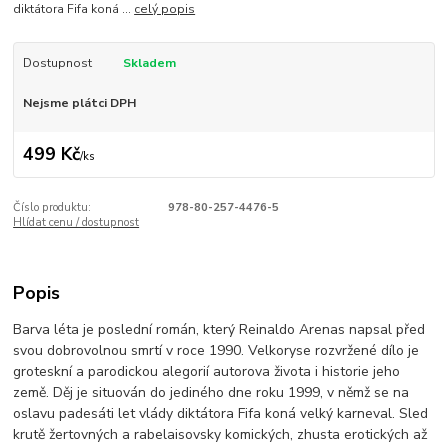
diktátora Fifa koná ...
celý popis
Dostupnost
Skladem
Nejsme plátci DPH
499 Kč
/
ks
Číslo produktu:
978-80-257-4476-5
Hlídat cenu / dostupnost
Popis
Barva léta je poslední román, který Reinaldo Arenas napsal před
svou dobrovolnou smrtí v roce 1990. Velkoryse rozvržené dílo je
groteskní a parodickou alegorií autorova života i historie jeho
země. Děj je situován do jediného dne roku 1999, v němž se na
oslavu padesáti let vlády diktátora Fifa koná velký karneval. Sled
krutě žertovných a rabelaisovsky komických, zhusta erotických až