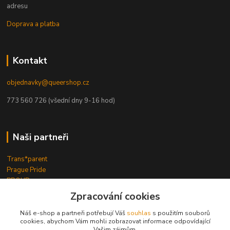
adresu
Doprava a platba
Kontakt
objednavky@queershop.cz
773 560 726 (všední dny 9-16 hod)
Naši partneři
Trans*parent
Prague Pride
PROUD
iBoys
iGirls
Zpracování cookies
lesbickykoutek.cz
Stud Brno
Náš e-shop a partneři potřebují Váš
souhlas
s použitím souborů
cookies, abychom Vám mohli zobrazovat informace odpovídající
Mezipatra
Vašim zájmům.