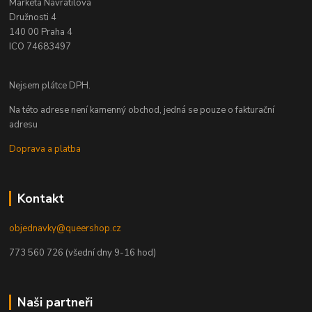
Markéta Navrátilová
Družnosti 4
140 00 Praha 4
ICO 74683497
Nejsem plátce DPH.
Na této adrese není kamenný obchod, jedná se pouze o fakturační
adresu
Doprava a platba
Kontakt
objednavky@queershop.cz
773 560 726 (všední dny 9-16 hod)
Naši partneři