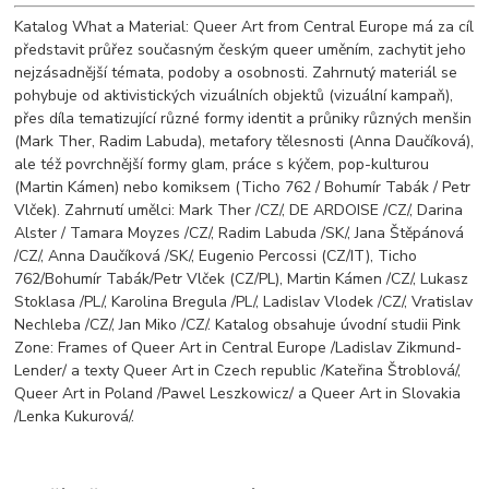
Katalog What a Material: Queer Art from Central Europe má za cíl
představit průřez současným českým queer uměním, zachytit jeho
nejzásadnější témata, podoby a osobnosti. Zahrnutý materiál se
pohybuje od aktivistických vizuálních objektů (vizuální kampaň),
přes díla tematizující různé formy identit a průniky různých menšin
(Mark Ther, Radim Labuda), metafory tělesnosti (Anna Daučíková),
ale též povrchnější formy glam, práce s kýčem, pop-kulturou
(Martin Kámen) nebo komiksem (Ticho 762 / Bohumír Tabák / Petr
Vlček). Zahrnutí umělci: Mark Ther /CZ/, DE ARDOISE /CZ/, Darina
Alster / Tamara Moyzes /CZ/, Radim Labuda /SK/, Jana Štěpánová
/CZ/, Anna Daučíková /SK/, Eugenio Percossi (CZ/IT), Ticho
762/Bohumír Tabák/Petr Vlček (CZ/PL), Martin Kámen /CZ/, Lukasz
Stoklasa /PL/, Karolina Bregula /PL/, Ladislav Vlodek /CZ/, Vratislav
Nechleba /CZ/, Jan Miko /CZ/. Katalog obsahuje úvodní studii Pink
Zone: Frames of Queer Art in Central Europe /Ladislav Zikmund-
Lender/ a texty Queer Art in Czech republic /Kateřina Štroblová/,
Queer Art in Poland /Pawel Leszkowicz/ a Queer Art in Slovakia
/Lenka Kukurová/.