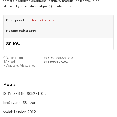
témata, podoby a osobnosti. Zahrnutý materiál se pohybuje od
aktivistických vizuálních objektů (...
celý popis
Dostupnost
Není skladem
Nejsme plátci DPH
80 Kč
/
ks
Číslo produktu:
978-80-905271-0-2
EAN kód:
9788090527102
Hlídat cenu / dostupnost
Popis
ISBN: 978-80-905271-0-2
brožovaná, 58 stran
vydal: Lender, 2012