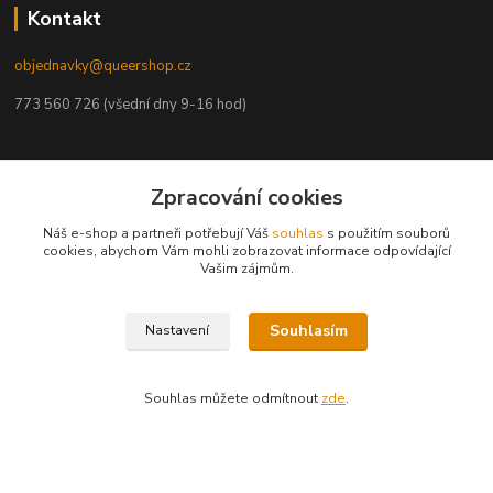
Kontakt
objednavky@queershop.cz
773 560 726 (všední dny 9-16 hod)
Naši partneři
Zpracování cookies
Trans*parent
Náš e-shop a partneři potřebují Váš
souhlas
s použitím souborů
cookies, abychom Vám mohli zobrazovat informace odpovídající
Prague Pride
Vašim zájmům.
PROUD
iBoys
iGirls
lesbickykoutek.cz
Souhlasím
Nastavení
Stud Brno
Mezipatra
Odnaproti.cz
Souhlas můžete odmítnout
zde
.