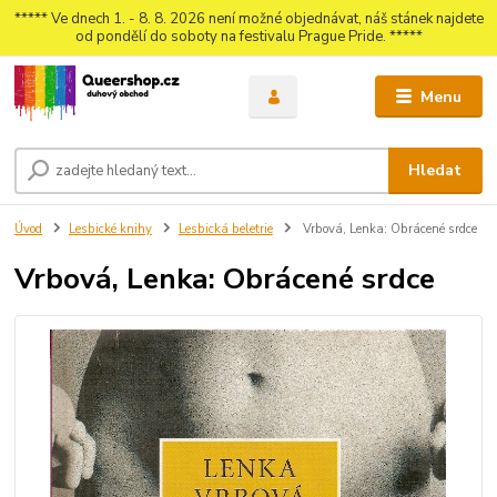
***** Ve dnech 1. - 8. 8. 2026 není možné objednávat, náš stánek najdete
od pondělí do soboty na festivalu Prague Pride. *****
Menu
Hledat
Úvod
Lesbické knihy
Lesbická beletrie
Vrbová, Lenka: Obrácené srdce
Vrbová, Lenka: Obrácené srdce