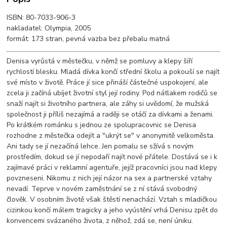
ISBN: 80-7033-906-3
nakladatel: Olympia, 2005
formát: 173 stran, pevná vazba bez přebalu matná
Denisa vyrůstá v městečku, v němž se pomluvy a klepy šíří
rychlostí blesku. Mladá dívka končí střední školu a pokouší se najít
své místo v životě. Práce jí sice přináší částečné uspokojení, ale
zcela ji začíná ubíjet životní styl její rodiny. Pod nátlakem rodičů se
snaží najít si životního partnera, ale záhy si uvědomí, že mužská
společnost ji příliš nezajímá a raději se otáčí za dívkami a ženami.
Po krátkém románku s jednou ze spolupracovnic se Denisa
rozhodne z městečka odejít a "ukrýt se" v anonymitě velkoměsta.
Ani tady se jí nezačíná lehce. Jen pomalu se sžívá s novým
prostředím, dokud se jí nepodaří najít nové přátele. Dostává se i k
zajímavé práci v reklamní agentuře, jejíž pracovníci jsou nad klepy
povzneseni. Nikomu z nich její názor na sex a partnerské vztahy
nevadí. Teprve v novém zaměstnání se z ní stává svobodný
člověk. V osobním životě však štěstí nenachází. Vztah s mladičkou
cizinkou končí málem tragicky a jeho vyústění vrhá Denisu zpět do
konvencemi svázaného života, z něhož, zdá se, není úniku.