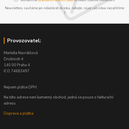
Souhlasím se
zpracováním osobních údajů
za účelem rozesílky newsletteru.
Newslettery zasíláme jen několikrát do roka, nebojte, nijak váš inbox nezahltíme
:)
Provozovatel:
Markéta Navrátilová
Družnosti 4
140 00 Praha 4
ICO 74683497
Nejsem plátce DPH.
Na této adrese není kamenný obchod, jedná se pouze o fakturační
adresu
Doprava a platba