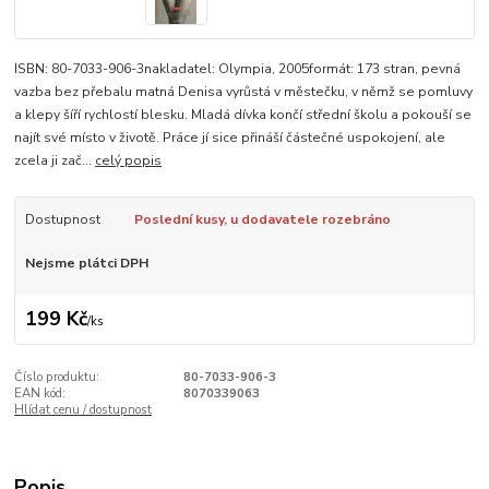
ISBN: 80-7033-906-3nakladatel: Olympia, 2005formát: 173 stran, pevná
vazba bez přebalu matná Denisa vyrůstá v městečku, v němž se pomluvy
a klepy šíří rychlostí blesku. Mladá dívka končí střední školu a pokouší se
najít své místo v životě. Práce jí sice přináší částečné uspokojení, ale
zcela ji zač...
celý popis
Dostupnost
Poslední kusy, u dodavatele rozebráno
Nejsme plátci DPH
199 Kč
/
ks
Číslo produktu:
80-7033-906-3
EAN kód:
8070339063
Hlídat cenu / dostupnost
Popis