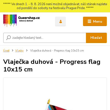
***** Ve dnech 1. - 8. 8. 2026 není možné objednávat, náš stánek najdete
od pondělí do soboty na festivalu Prague Pride. *****
Menu
Hledat
Úvod
Vlajky
Vlaječka duhová - Progress flag 10x15 cm
Vlaječka duhová - Progress flag
10x15 cm