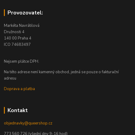
Provozovatel:
Markéta Navrátilová
Družnosti 4
140 00 Praha 4
ICO 74683497
Nejsem plátce DPH.
Na této adrese není kamenný obchod, jedná se pouze o fakturační
adresu
Doprava a platba
Kontakt
objednavky@queershop.cz
773 560 726 (všední dny 9-16 hod)