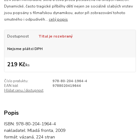
Dynamické, často tragické příběhy dětí nejen ze sociálně slabých vrstev
jsou popsány s filmařskou dynamikou, autor při zobrazování tohoto
smutného i odpudivéh...
celý popis
Dostupnost
Titul je rozebraný
Nejsme plátci DPH
219 Kč
/
ks
Číslo produktu:
978-80-204-1964-4
EAN kód:
9788020419644
Hlídat cenu / dostupnost
Popis
ISBN: 978-80-204-1964-4
nakladatel: Mladá fronta, 2009
formát: vázaná, 224 stran