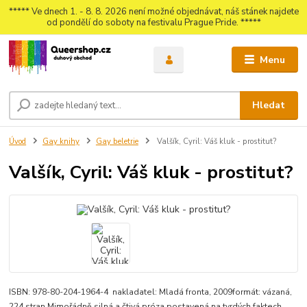
***** Ve dnech 1. - 8. 8. 2026 není možné objednávat, náš stánek najdete
od pondělí do soboty na festivalu Prague Pride. *****
Menu
Hledat
Úvod
Gay knihy
Gay beletrie
Valšík, Cyril: Váš kluk - prostitut?
Valšík, Cyril: Váš kluk - prostitut?
ISBN: 978-80-204-1964-4 nakladatel: Mladá fronta, 2009formát: vázaná,
224 stran Mimořádně silná a čtivá próza postavená na tvrdých faktech.