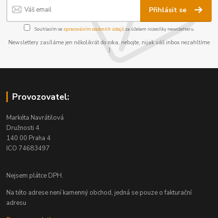
Přihlásit se
Souhlasím se
zpracováním osobních údajů
za účelem rozesílky newsletteru.
Newslettery zasíláme jen několikrát do roka, nebojte, nijak váš inbox nezahltíme
:)
Provozovatel:
Markéta Navrátilová
Družnosti 4
140 00 Praha 4
ICO 74683497
Nejsem plátce DPH.
Na této adrese není kamenný obchod, jedná se pouze o fakturační
adresu