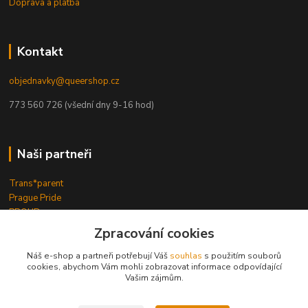
Doprava a platba
Kontakt
objednavky@queershop.cz
773 560 726 (všední dny 9-16 hod)
Naši partneři
Trans*parent
Prague Pride
PROUD
iBoys
iGirls
Zpracování cookies
lesbickykoutek.cz
Stud Brno
Náš e-shop a partneři potřebují Váš
souhlas
s použitím souborů
cookies, abychom Vám mohli zobrazovat informace odpovídající
Mezipatra
Vašim zájmům.
Odnaproti.cz